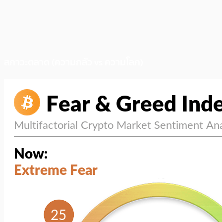
สภาวะตลาด (ความกลัว vs ความโลภ)