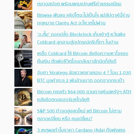
ตลาดสปอต พร้อมแคมเปญฟรีค่าธรรมเนียม
Bitwise ฟันธง คริปโตจะไม่เป็นไร แม้สัปดาห์นี้ร่าง
กฎหมาย Clarity Act จะโหวตไม่ผ่าน
‘อ.ตั๊ม’ ถอดปลั้ก Blockclock เก็บเข้าตู้ หวั่นพิษ
Coldcard ลุกลามสู่อุปกรณ์คริปโทฯ ในบ้าน
เหยื่อ Coldcard ใช้ Bitcoin ส่งข้อความหาโจรขอ
คืนเงิน ตัดพ้อชีวิตโอนกลับมาสักนิดก็ยังดี
จับตา Strategy ส่อแววเทขายรอบ 4 ? โอน 1,030
BTC มูลค่าทะลุ 2 พันล้านบาท ออกจากกระเป๋า
Bitcoin ทรงตัว $64,000 สวนทางหุ้นสหรัฐฯ ATH
หลังข้อตกลงฮอร์มุซใกล้ยุติ
S&P 500 ทำจุดสูงสุดใหม่ แต่ Bitcoin ไม่ตาม
ตลาดเปลี่ยน หรือ คนเปลี่ยน?
3 เหตุผลทำไมราคา Cardano (Ada) ถึงพุ่งแรง