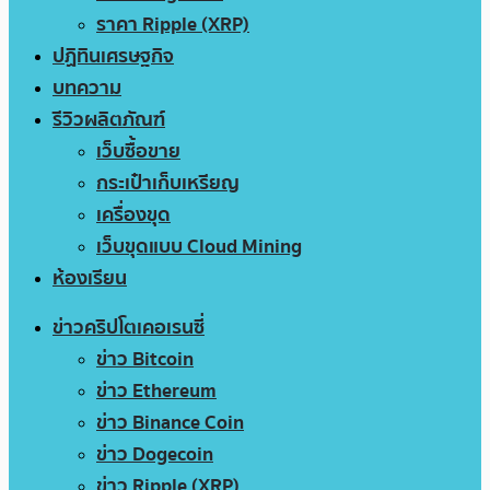
ราคา Ripple (XRP)
ปฏิทินเศรษฐกิจ
บทความ
รีวิวผลิตภัณฑ์
เว็บซื้อขาย
กระเป๋าเก็บเหรียญ
เครื่องขุด
เว็บขุดแบบ Cloud Mining
ห้องเรียน
ข่าวคริปโตเคอเรนซี่
ข่าว Bitcoin
ข่าว Ethereum
ข่าว Binance Coin
ข่าว Dogecoin
ข่าว Ripple (XRP)