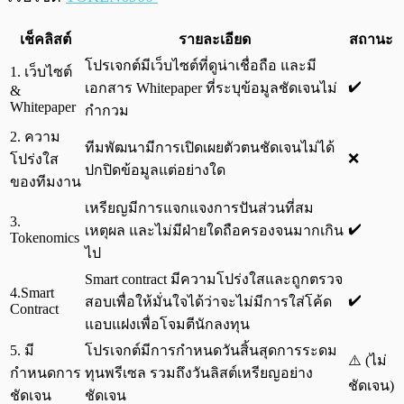
เช็คลิสต์
รายละเอียด
สถานะ
โปรเจกต์มีเว็บไซต์ที่ดูน่าเชื่อถือ และมี
1. เว็บไซต์
✔️
เอกสาร Whitepaper ที่ระบุข้อมูลชัดเจนไม่
&
Whitepaper
กำกวม
2. ความ
ทีมพัฒนามีการเปิดเผยตัวตนชัดเจนไม่ได้
❌
โปร่งใส
ปกปิดข้อมูลแต่อย่างใด
ของทีมงาน
เหรียญมีการแจกแจงการปันส่วนที่สม
3.
✔️
เหตุผล และไม่มีฝ่ายใดถือครองจนมากเกิน
Tokenomics
ไป
Smart contract มีความโปร่งใสและถูกตรวจ
4.Smart
✔️
สอบเพื่อให้มั่นใจได้ว่าจะไม่มีการใส่โค้ด
Contract
แอบแฝงเพื่อโจมตีนักลงทุน
5. มี
โปรเจกต์มีการกำหนดวันสิ้นสุดการระดม
⚠️ (ไม่
กำหนดการ
ทุนพรีเซล รวมถึงวันลิสต์เหรียญอย่าง
ชัดเจน)
ชัดเจน
ชัดเจน