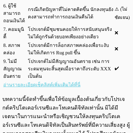
6. ผู้ใช้
⚠️ (ไม่
กรณีเกิดปัญหาที่ไม่คาดคิดขึ้น นักลงทุนยัง
สามารถ
คงสามารถทำการถอนเงินคืนได้
ชัดเจน)
ถอนเงินได้
7. คอมมูนิ
โปรเจกต์มีชุมชนคอยให้การสนับสนุนจริง
❌
ตี้
ไม่ได้ถูกรันด้วยบอทเพียงอย่างเดียว
8. สภาพ
โปรเจกต์มีการล็อกสภาพคล่องเพื่อระงับ
❌
คล่อง
ไม่ให้เกิดการ Rug pull ขึ้น
9. ไม่มี
โปรเจกต์ไม่มีสัญญาณอันตราย เช่น การ
✔️
สัญญาณ
ระดมทุนจะสิ้นสุดเมื่อราคาถึงระดับ XXX
อันตราย
เป็นต้น
อ่านรายละเอียดเช็คลิสต์เพิ่มเติมได้ที่นี่
บทความนี้จัดทำขึ้นเพื่อให้ข้อมูลเบื้องต้นเกี่ยวกับโปรเจ
กต์คริปโตเคอร์เรนซีและโทเคนดิจิทัลเท่านั้น มิได้มี
เจตนาในการแนะนำหรือเชิญชวนให้ลงทุนคริปโตเค
อร์เรนซีและโทเคนดิจิทัลเป็นสินทรัพย์ที่มีความเสี่ยงสูง ผู้