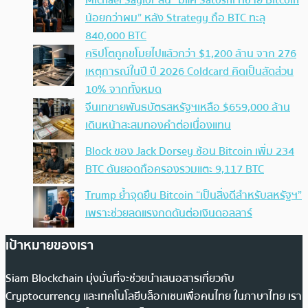
Michael Saylor ลั่น “มีแค่ Satoshi ที่ขาย Bitcoin
น้อยกว่าผม” หลัง Strategy ถือ BTC ทะลุ
840,000 BTC
คริปโตถูกขโมยไปแล้วกว่า $1,200 ล้าน จาก 276
เหตุการณ์ในปี ปี 2026 Coldcard คิดเป็นสัดส่วน
10% จากทั้งหมด
จีนเทขายพันธบัตรสหรัฐฯเหลือ $659,000 ล้าน
เดินหน้าสะสมทองคำต่อเนื่องแทน
Block ของ Jack Dorsey ช้อน Bitcoin เพิ่ม 234
BTC ดันยอดถือครองรวมแตะ 9,117 BTC
Trump ย้ำจุดยืน Bitcoin “เป็นสิ่งดีสำหรับสหรัฐฯ”
เพราะช่วยลดแรงกดดันต่อเงินดอลลาร์
เป้าหมายของเรา
Siam Blockchain มุ่งมั่นที่จะช่วยนำเสนอสารเกี่ยวกับ
Cryptocurrency และเทคโนโลยีบล็อกเชนเพื่อคนไทย ในภาษาไทย เรา