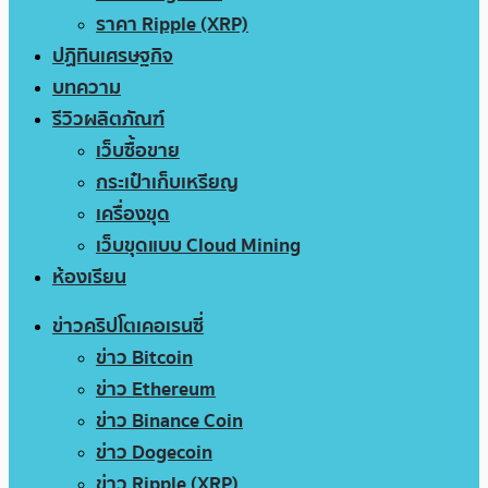
ราคา Ripple (XRP)
ปฏิทินเศรษฐกิจ
บทความ
รีวิวผลิตภัณฑ์
เว็บซื้อขาย
กระเป๋าเก็บเหรียญ
เครื่องขุด
เว็บขุดแบบ Cloud Mining
ห้องเรียน
ข่าวคริปโตเคอเรนซี่
ข่าว Bitcoin
ข่าว Ethereum
ข่าว Binance Coin
ข่าว Dogecoin
ข่าว Ripple (XRP)