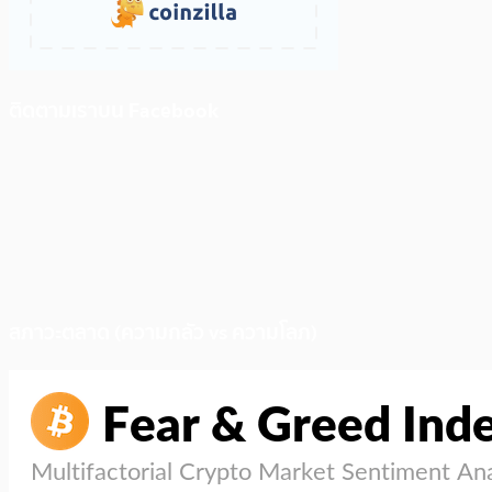
ติดตามเราบน Facebook
สภาวะตลาด (ความกลัว vs ความโลภ)