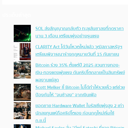
ประเด็นล่าสุด
SOL ส่งสัญญาณกลับตัว ทะลุเส้นขาลงที่กดราคา
นาน 3 เดือน เตรียมพุ่งอย่างรุนแรง
CLARITY Act ได้วันโหวตใหม่แล้ว วุฒิสภาสหรัฐฯ
เตรียมพิจารณาร่างกฎหมายวันที่ 15 กันยายน
Bitcoin ร่วง 35% ตั้งแต่ปี 2025 สวนทางทอง-
เงิน-ทองแดงพุ่งแรง ดันคริปโตกลายเป็นสินทรัพย์
ผลงานแย่สุด
Scott Melker ชี้ Bitcoin ไม่ได้ทำให้รวยเร็ว แต่ช่วย
ป้องกันให้ “จนช้าลง” จากเงินเฟ้อ
ยอดขาย Hardware Wallet ในรัสเซียพุ่งสูง 2 เท่า
นักลงทุนแห่ถือคริปโตเอง ก่อนกฎใหม่เริ่มใช้
ก.ย.นี้