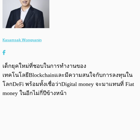
Kasamsak Wongsanin
เด็กยุคใหม่ที่ชอบในการทำงานของ
เทคโนโลยีBlockchainและมีความสนใจกับการลงทุนใน
โลกDeFi พร้อมทั้งเชื่อว่าDigital money จะมาแทนที่ Fiat
money ในอีกไม่กี่ปีข้างหน้า