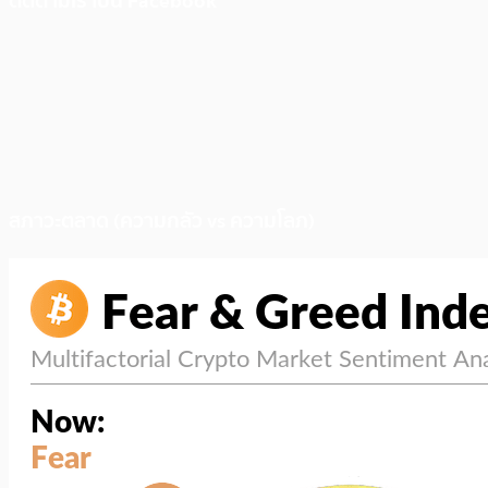
ติดตามเราบน Facebook
สภาวะตลาด (ความกลัว vs ความโลภ)