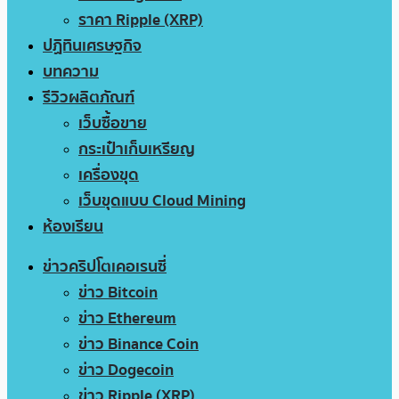
ราคา Ripple (XRP)
ปฏิทินเศรษฐกิจ
บทความ
รีวิวผลิตภัณฑ์
เว็บซื้อขาย
กระเป๋าเก็บเหรียญ
เครื่องขุด
เว็บขุดแบบ Cloud Mining
ห้องเรียน
ข่าวคริปโตเคอเรนซี่
ข่าว Bitcoin
ข่าว Ethereum
ข่าว Binance Coin
ข่าว Dogecoin
ข่าว Ripple (XRP)