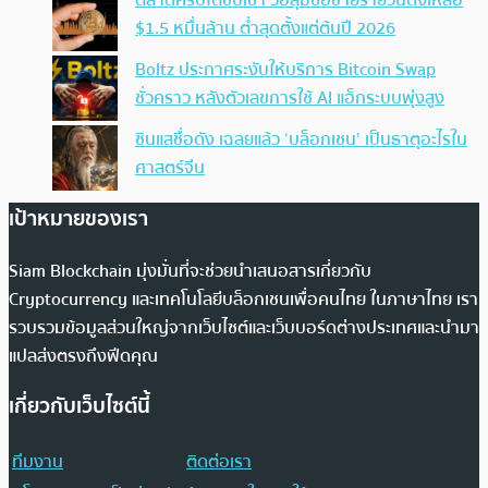
ตลาดคริปโตซบเซา วอลุ่มซื้อขายรายวันดิ่งเหลือ
$1.5 หมื่นล้าน ต่ำสุดตั้งแต่ต้นปี 2026
Boltz ประกาศระงับให้บริการ Bitcoin Swap
ชั่วคราว หลังตัวเลขการใช้ AI แฮ็กระบบพุ่งสูง
ซินแสชื่อดัง เฉลยแล้ว ‘บล็อกเชน’ เป็นธาตุอะไรใน
ศาสตร์จีน
เป้าหมายของเรา
Siam Blockchain มุ่งมั่นที่จะช่วยนำเสนอสารเกี่ยวกับ
Cryptocurrency และเทคโนโลยีบล็อกเชนเพื่อคนไทย ในภาษาไทย เรา
รวบรวมข้อมูลส่วนใหญ่จากเว็บไซต์และเว็บบอร์ดต่างประเทศและนำมา
แปลส่งตรงถึงฟีดคุณ
เกี่ยวกับเว็บไซต์นี้
ทีมงาน
ติดต่อเรา