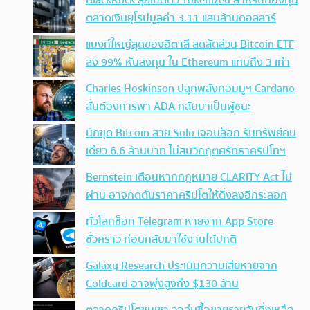
BlackRock ลุยเปิดตัว Tokenized สำหรับกองทุน
ตลาดเงินยุโรปมูลค่า 3.11 แสนล้านดอลลาร์
แบงก์ใหญ่สุดของอิตาลี ลดสัดส่วน Bitcoin ETF
ลง 99% หันลงทุน ใน Ethereum แทนถึง 3 เท่า
Charles Hoskinson ปลุกพลังคอมมูฯ Cardano
ลั่นต้องการพา ADA กลับมาเป็นผู้ชนะ
นักขุด Bitcoin สาย Solo เจอบล็อก รับทรัพย์คน
เดียว 6.6 ล้านบาท ไม่สนวิกฤตศรัทธาคริปโทฯ
Bernstein เตือนหากกฎหมาย CLARITY Act ไม่
ผ่าน อาจกดดันราคาคริปโตให้ดิ่งลงอีกระลอก
ทั่วโลกช็อก Telegram หายจาก App Store
ชั่วคราว ก่อนกลับมาใช้งานได้ปกติ
Galaxy Research ประเมินความเสียหายจาก
Coldcard อาจพุ่งสูงถึง $130 ล้าน