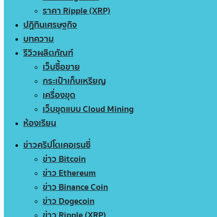
ราคา Ripple (XRP)
ปฏิทินเศรษฐกิจ
บทความ
รีวิวผลิตภัณฑ์
เว็บซื้อขาย
กระเป๋าเก็บเหรียญ
เครื่องขุด
เว็บขุดแบบ Cloud Mining
ห้องเรียน
ข่าวคริปโตเคอเรนซี่
ข่าว Bitcoin
ข่าว Ethereum
ข่าว Binance Coin
ข่าว Dogecoin
ข่าว Ripple (XRP)