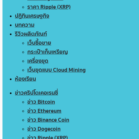
ราคา Ripple (XRP)
ปฏิทินเศรษฐกิจ
บทความ
รีวิวผลิตภัณฑ์
เว็บซื้อขาย
กระเป๋าเก็บเหรียญ
เครื่องขุด
เว็บขุดแบบ Cloud Mining
ห้องเรียน
ข่าวคริปโตเคอเรนซี่
ข่าว Bitcoin
ข่าว Ethereum
ข่าว Binance Coin
ข่าว Dogecoin
ข่าว Ripple (XRP)