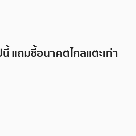
ีนี้ แถมชี้อนาคตไกลแตะเท่า