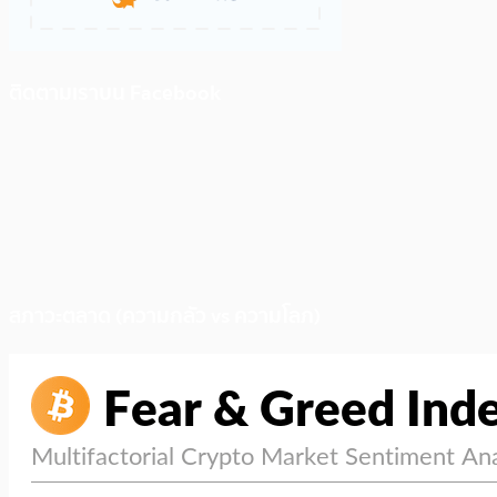
ติดตามเราบน Facebook
สภาวะตลาด (ความกลัว vs ความโลภ)