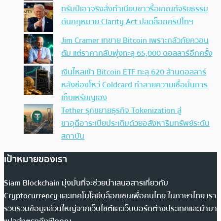
ทรัมป์เอาจริง สั่งทำเนียบขาวรื้อเกณฑ์จริยธรรม
ดันกฎหมาย Clarity Act ปลดล็อกคริปโทฯ
Jim Cramer เทขาย Bitcoin เพราะกลัวภัยควอน
ตัม แต่ราคากลับพุ่งทะลุ 65,000 ดอลลาร์อีกครั้ง
เงินไหลเข้า Bitcoin ETF ทะลุ 620 ล้านดอลลาร์
หลังช่องโหว่ Coldcard ทำลายความเชื่อมั่นการ
เก็บเหรียญเอง
Tether รุกขยายธุรกิจ Tokenization สู่
ซาอุดีอาระเบียประเดิมด้วยอสังหาริมทรัพย์ระดับ
สถาบัน
เป้าหมายของเรา
Siam Blockchain มุ่งมั่นที่จะช่วยนำเสนอสารเกี่ยวกับ
Cryptocurrency และเทคโนโลยีบล็อกเชนเพื่อคนไทย ในภาษาไทย เรา
รวบรวมข้อมูลส่วนใหญ่จากเว็บไซต์และเว็บบอร์ดต่างประเทศและนำมา