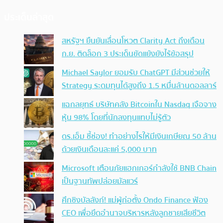
ประเด็นล่าสุด
สหรัฐฯ ยืนยันเลื่อนโหวต Clarity Act ถึงเดือน
ก.ย. ติดล็อก 3 ประเด็นขัดแย้งยังไร้ข้อสรุป
Michael Saylor ยอมรับ ChatGPT มีส่วนช่วยให้
Strategy ระดมทุนได้สูงถึง 1.5 หมื่นล้านดอลลาร์
แฉกลยุทธ์ บริษัทคลัง Bitcoinใน Nasdaq เจือจาง
หุ้น 98% โดยที่นักลงทุนแทบไม่รู้ตัว
ดร.เอ็ม ชี้ช่อง! ทำอย่างไรให้มีเงินเกษียณ 50 ล้าน
ด้วยเงินเดือนละแค่ 5,000 บาท
Microsoft เตือนภัยแฮกเกอร์กำลังใช้ BNB Chain
เป็นฐานทัพปล่อยมัลแวร์
ศึกชิงบัลลังก์! แม่ผู้ก่อตั้ง Ondo Finance ฟ้อง
CEO เพื่อยึดอำนาจบริหารหลังลูกชายเสียชีวิต