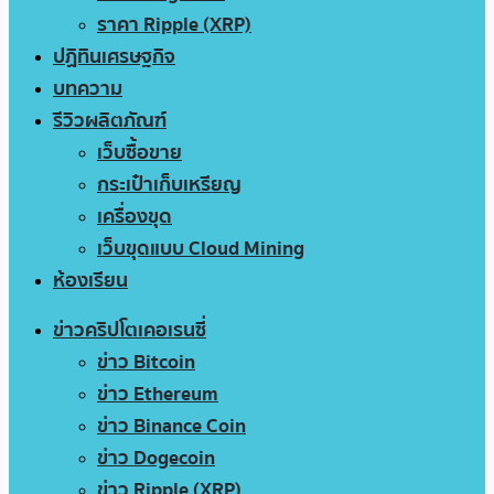
ราคา Ripple (XRP)
ปฏิทินเศรษฐกิจ
บทความ
รีวิวผลิตภัณฑ์
เว็บซื้อขาย
กระเป๋าเก็บเหรียญ
เครื่องขุด
เว็บขุดแบบ Cloud Mining
ห้องเรียน
ข่าวคริปโตเคอเรนซี่
ข่าว Bitcoin
ข่าว Ethereum
ข่าว Binance Coin
ข่าว Dogecoin
ข่าว Ripple (XRP)