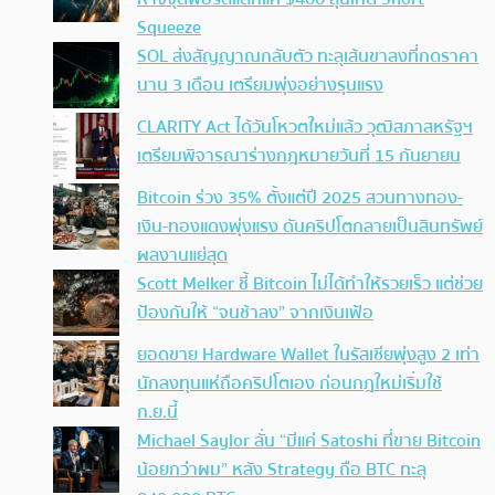
Squeeze
SOL ส่งสัญญาณกลับตัว ทะลุเส้นขาลงที่กดราคา
นาน 3 เดือน เตรียมพุ่งอย่างรุนแรง
CLARITY Act ได้วันโหวตใหม่แล้ว วุฒิสภาสหรัฐฯ
เตรียมพิจารณาร่างกฎหมายวันที่ 15 กันยายน
Bitcoin ร่วง 35% ตั้งแต่ปี 2025 สวนทางทอง-
เงิน-ทองแดงพุ่งแรง ดันคริปโตกลายเป็นสินทรัพย์
ผลงานแย่สุด
Scott Melker ชี้ Bitcoin ไม่ได้ทำให้รวยเร็ว แต่ช่วย
ป้องกันให้ “จนช้าลง” จากเงินเฟ้อ
ยอดขาย Hardware Wallet ในรัสเซียพุ่งสูง 2 เท่า
นักลงทุนแห่ถือคริปโตเอง ก่อนกฎใหม่เริ่มใช้
ก.ย.นี้
Michael Saylor ลั่น “มีแค่ Satoshi ที่ขาย Bitcoin
น้อยกว่าผม” หลัง Strategy ถือ BTC ทะลุ