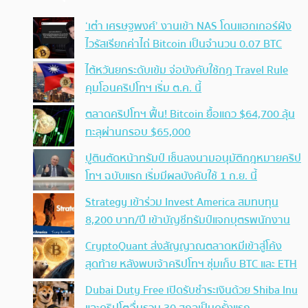
‘เต๋า เศรษฐพงศ์’ งานเข้า NAS โดนแฮกเกอร์ฝัง
ไวรัสเรียกค่าไถ่ Bitcoin เป็นจำนวน 0.07 BTC
ไต้หวันยกระดับเข้ม จ่อบังคับใช้กฏ Travel Rule
คุมโอนคริปโทฯ เริ่ม ต.ค. นี้
ตลาดคริปโทฯ ฟื้น! Bitcoin ยื้อแถว $64,700 ลุ้น
ทะลุผ่านกรอบ $65,000
ปูตินตัดหน้าทรัมป์ เซ็นลงนามอนุมัติกฎหมายคริป
โทฯ ฉบับแรก เริ่มมีผลบังคับใช้ 1 ก.ย. นี้
Strategy เข้าร่วม Invest America สมทบทุน
8,200 บาท/ปี เข้าบัญชีทรัมป์แจกบุตรพนักงาน
CryptoQuant ส่งสัญญาณตลาดหมีเข้าสู่โค้ง
สุดท้าย หลังพบเจ้าคริปโทฯ ซุ่มเก็บ BTC และ ETH
Dubai Duty Free เปิดรับชำระเงินด้วย Shiba Inu