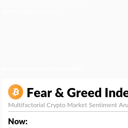
ติดตามเราบน Facebook
สภาวะตลาด (ความกลัว vs ความโลภ)