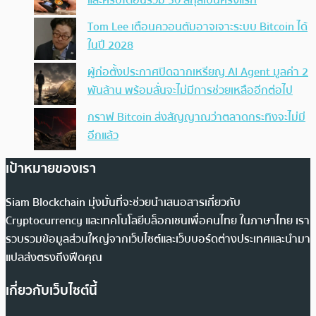
และคริปโตอื่นรวม 30 สกุลเป็นครั้งแรก
Tom Lee เตือนควอนตัมอาจเจาะระบบ Bitcoin ได้
ในปี 2028
ผู้ก่อตั้งประกาศปิดฉากเหรียญ AI Agent มูลค่า 2
พันล้าน พร้อมลั่นจะไม่มีการช่วยเหลืออีกต่อไป
กราฟ Bitcoin ส่งสัญญาณว่าตลาดกระทิงจะไม่มี
อีกแล้ว
เป้าหมายของเรา
Siam Blockchain มุ่งมั่นที่จะช่วยนำเสนอสารเกี่ยวกับ
Cryptocurrency และเทคโนโลยีบล็อกเชนเพื่อคนไทย ในภาษาไทย เรา
รวบรวมข้อมูลส่วนใหญ่จากเว็บไซต์และเว็บบอร์ดต่างประเทศและนำมา
แปลส่งตรงถึงฟีดคุณ
เกี่ยวกับเว็บไซต์นี้