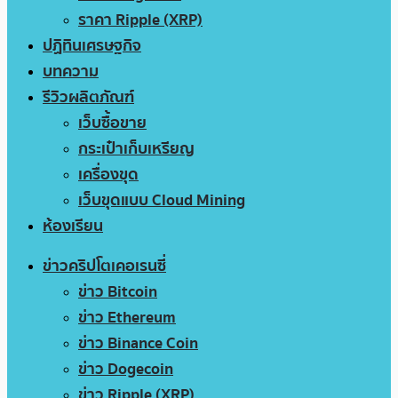
ราคา Ripple (XRP)
ปฏิทินเศรษฐกิจ
บทความ
รีวิวผลิตภัณฑ์
เว็บซื้อขาย
กระเป๋าเก็บเหรียญ
เครื่องขุด
เว็บขุดแบบ Cloud Mining
ห้องเรียน
ข่าวคริปโตเคอเรนซี่
ข่าว Bitcoin
ข่าว Ethereum
ข่าว Binance Coin
ข่าว Dogecoin
ข่าว Ripple (XRP)