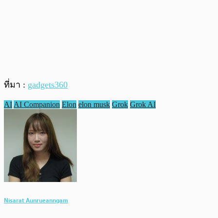
ที่มา :
gadgets360
AI
AI Companion
Elon
elon musk
Grok
Grok AI
Nisarat Aunrueanngam