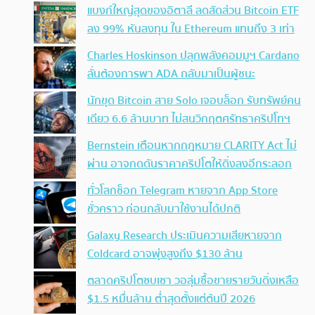
แบงก์ใหญ่สุดของอิตาลี ลดสัดส่วน Bitcoin ETF
ลง 99% หันลงทุน ใน Ethereum แทนถึง 3 เท่า
Charles Hoskinson ปลุกพลังคอมมูฯ Cardano
ลั่นต้องการพา ADA กลับมาเป็นผู้ชนะ
นักขุด Bitcoin สาย Solo เจอบล็อก รับทรัพย์คน
เดียว 6.6 ล้านบาท ไม่สนวิกฤตศรัทธาคริปโทฯ
Bernstein เตือนหากกฎหมาย CLARITY Act ไม่
ผ่าน อาจกดดันราคาคริปโตให้ดิ่งลงอีกระลอก
ทั่วโลกช็อก Telegram หายจาก App Store
ชั่วคราว ก่อนกลับมาใช้งานได้ปกติ
Galaxy Research ประเมินความเสียหายจาก
Coldcard อาจพุ่งสูงถึง $130 ล้าน
ตลาดคริปโตซบเซา วอลุ่มซื้อขายรายวันดิ่งเหลือ
$1.5 หมื่นล้าน ต่ำสุดตั้งแต่ต้นปี 2026