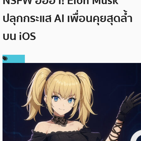
NSFW ฮือฮา! Elon Musk
ปลุกกระแส AI เพื่อนคุยสุดล้ำ
บน iOS
ข่าว AI