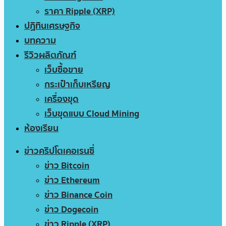
ราคา Ripple (XRP)
ปฏิทินเศรษฐกิจ
บทความ
รีวิวผลิตภัณฑ์
เว็บซื้อขาย
กระเป๋าเก็บเหรียญ
เครื่องขุด
เว็บขุดแบบ Cloud Mining
ห้องเรียน
ข่าวคริปโตเคอเรนซี่
ข่าว Bitcoin
ข่าว Ethereum
ข่าว Binance Coin
ข่าว Dogecoin
ข่าว Ripple (XRP)