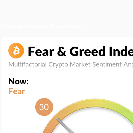
สภาวะตลาด (ความกลัว vs ความโลภ)