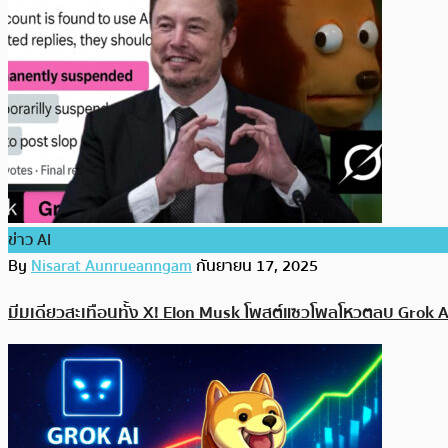
ข่าว AI
By
Nisarat Aunrueanngam
กันยายน 17, 2025
มีมเดียวสะเทือนทั้ง X! Elon Musk โพสต์แซวโพลโหวตลบ Grok AI