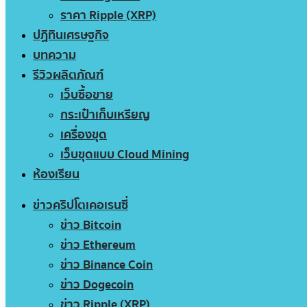
ราคา Ripple (XRP)
ปฏิทินเศรษฐกิจ
บทความ
รีวิวผลิตภัณฑ์
เว็บซื้อขาย
กระเป๋าเก็บเหรียญ
เครื่องขุด
เว็บขุดแบบ Cloud Mining
ห้องเรียน
ข่าวคริปโตเคอเรนซี่
ข่าว Bitcoin
ข่าว Ethereum
ข่าว Binance Coin
ข่าว Dogecoin
ข่าว Ripple (XRP)