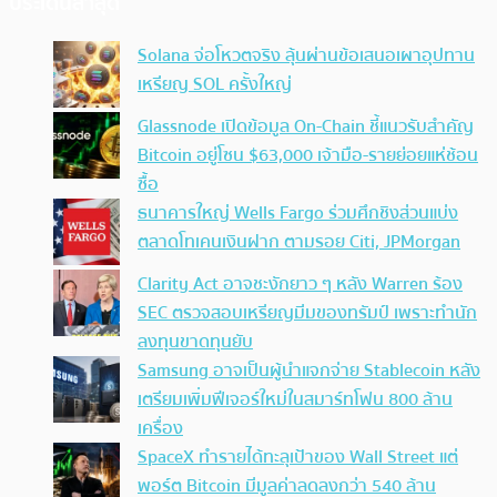
ประเด็นล่าสุด
Solana จ่อโหวตจริง ลุ้นผ่านข้อเสนอเผาอุปทาน
เหรียญ SOL ครั้งใหญ่
Glassnode เปิดข้อมูล On-Chain ชี้แนวรับสำคัญ
Bitcoin อยู่โซน $63,000 เจ้ามือ-รายย่อยแห่ช้อน
ซื้อ
ธนาคารใหญ่ Wells Fargo ร่วมศึกชิงส่วนแบ่ง
ตลาดโทเคนเงินฝาก ตามรอย Citi, JPMorgan
Clarity Act อาจชะงักยาว ๆ หลัง Warren ร้อง
SEC ตรวจสอบเหรียญมีมของทรัมป์ เพราะทำนัก
ลงทุนขาดทุนยับ
Samsung อาจเป็นผู้นำแจกจ่าย Stablecoin หลัง
เตรียมเพิ่มฟีเจอร์ใหม่ในสมาร์ทโฟน 800 ล้าน
เครื่อง
SpaceX ทำรายได้ทะลุเป้าของ Wall Street แต่
พอร์ต Bitcoin มีมูลค่าลดลงกว่า 540 ล้าน