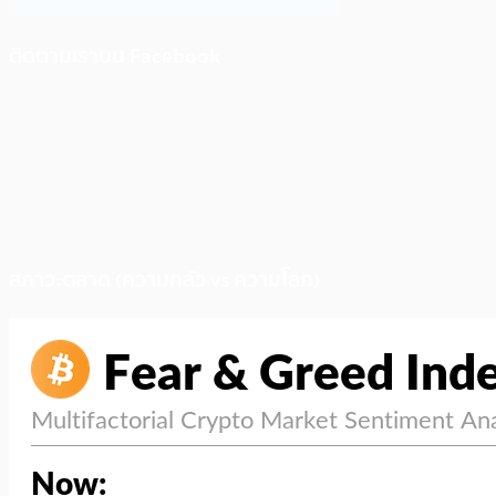
ติดตามเราบน Facebook
สภาวะตลาด (ความกลัว vs ความโลภ)