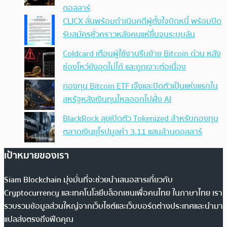
ดอลลาร์
CLICX ลั่นพร้อมดำเนินคดีผู้ตั้งใจบิดหนี้ พร้อมปิด
รับสมัครชั่วคราวหลังคนแห่ยื่นจนระบบล้น
Coldcard เตือนผู้ใช้งานรีบย้าย Bitcoin ด่วน หลัง
ช่องโหว่ยังอุดไม่ได้ และถูกเจาะต่อเนื่อง
กองทุน Bitcoin ETF เจ๊งและปิดตัวเป็นแห่งแรกใน
สหรัฐหลังเงินทุนไหลออกไปฝั่ง AI
BlackRock ลุยเปิดตัว Tokenized สำหรับกองทุน
ตลาดเงินยุโรปมูลค่า 3.11 แสนล้านดอลลาร์
เป้าหมายของเรา
Siam Blockchain มุ่งมั่นที่จะช่วยนำเสนอสารเกี่ยวกับ
Cryptocurrency และเทคโนโลยีบล็อกเชนเพื่อคนไทย ในภาษาไทย เรา
รวบรวมข้อมูลส่วนใหญ่จากเว็บไซต์และเว็บบอร์ดต่างประเทศและนำมา
แปลส่งตรงถึงฟีดคุณ