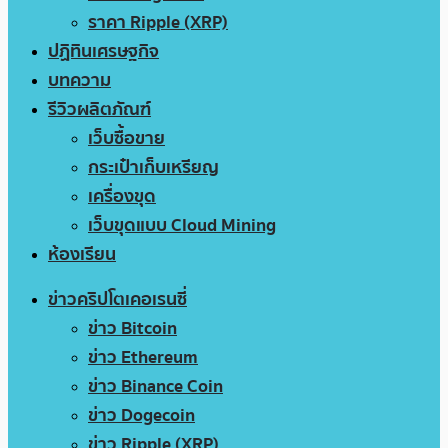
ราคา Ripple (XRP)
ปฏิทินเศรษฐกิจ
บทความ
รีวิวผลิตภัณฑ์
เว็บซื้อขาย
กระเป๋าเก็บเหรียญ
เครื่องขุด
เว็บขุดแบบ Cloud Mining
ห้องเรียน
ข่าวคริปโตเคอเรนซี่
ข่าว Bitcoin
ข่าว Ethereum
ข่าว Binance Coin
ข่าว Dogecoin
ข่าว Ripple (XRP)