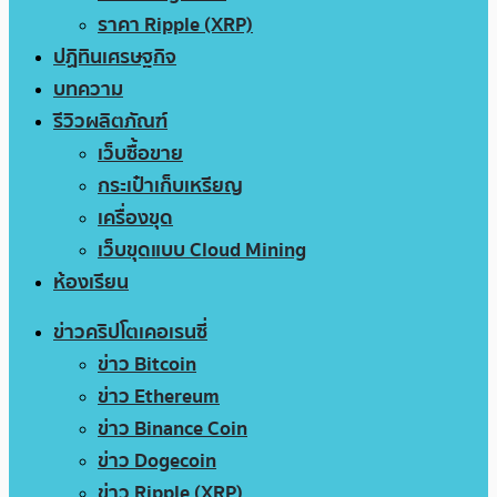
ราคา Ripple (XRP)
ปฏิทินเศรษฐกิจ
บทความ
รีวิวผลิตภัณฑ์
เว็บซื้อขาย
กระเป๋าเก็บเหรียญ
เครื่องขุด
เว็บขุดแบบ Cloud Mining
ห้องเรียน
ข่าวคริปโตเคอเรนซี่
ข่าว Bitcoin
ข่าว Ethereum
ข่าว Binance Coin
ข่าว Dogecoin
ข่าว Ripple (XRP)