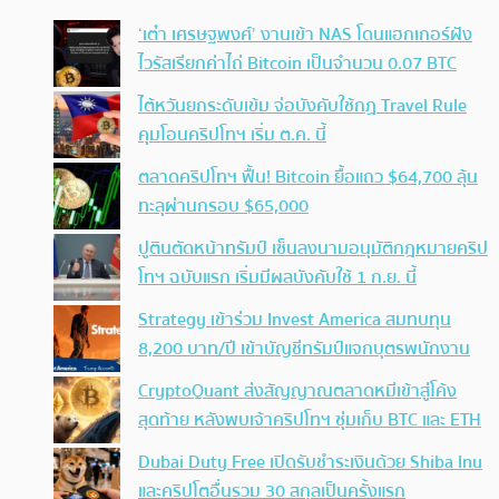
‘เต๋า เศรษฐพงศ์’ งานเข้า NAS โดนแฮกเกอร์ฝัง
ไวรัสเรียกค่าไถ่ Bitcoin เป็นจำนวน 0.07 BTC
ไต้หวันยกระดับเข้ม จ่อบังคับใช้กฏ Travel Rule
คุมโอนคริปโทฯ เริ่ม ต.ค. นี้
ตลาดคริปโทฯ ฟื้น! Bitcoin ยื้อแถว $64,700 ลุ้น
ทะลุผ่านกรอบ $65,000
ปูตินตัดหน้าทรัมป์ เซ็นลงนามอนุมัติกฎหมายคริป
โทฯ ฉบับแรก เริ่มมีผลบังคับใช้ 1 ก.ย. นี้
Strategy เข้าร่วม Invest America สมทบทุน
8,200 บาท/ปี เข้าบัญชีทรัมป์แจกบุตรพนักงาน
CryptoQuant ส่งสัญญาณตลาดหมีเข้าสู่โค้ง
สุดท้าย หลังพบเจ้าคริปโทฯ ซุ่มเก็บ BTC และ ETH
Dubai Duty Free เปิดรับชำระเงินด้วย Shiba Inu
และคริปโตอื่นรวม 30 สกุลเป็นครั้งแรก