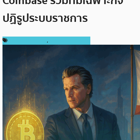
Coinbase ร่วมทีมเฉพาะกิจ
ปฏิรูประบบราชการ
กฎหมายและรัฐบาล
,
ข่าวคริปโตเคอเรนซี่