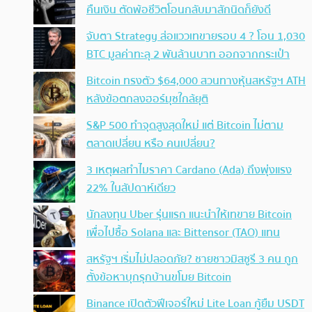
คืนเงิน ตัดพ้อชีวิตโอนกลับมาสักนิดก็ยังดี
จับตา Strategy ส่อแววเทขายรอบ 4 ? โอน 1,030
BTC มูลค่าทะลุ 2 พันล้านบาท ออกจากกระเป๋า
Bitcoin ทรงตัว $64,000 สวนทางหุ้นสหรัฐฯ ATH
หลังข้อตกลงฮอร์มุซใกล้ยุติ
S&P 500 ทำจุดสูงสุดใหม่ แต่ Bitcoin ไม่ตาม
ตลาดเปลี่ยน หรือ คนเปลี่ยน?
3 เหตุผลทำไมราคา Cardano (Ada) ถึงพุ่งแรง
22% ในสัปดาห์เดียว
นักลงทุน Uber รุ่นแรก แนะนำให้เทขาย Bitcoin
เพื่อไปซื้อ Solana และ Bittensor (TAO) แทน
สหรัฐฯ เริ่มไม่ปลอดภัย? ชายชาวมิสซูรี 3 คน ถูก
ตั้งข้อหาบุกรุกบ้านขโมย Bitcoin
Binance เปิดตัวฟีเจอร์ใหม่ Lite Loan กู้ยืม USDT