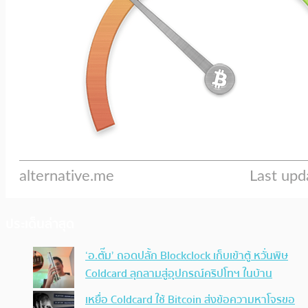
ประเด็นล่าสุด
‘อ.ตั๊ม’ ถอดปลั้ก Blockclock เก็บเข้าตู้ หวั่นพิษ
Coldcard ลุกลามสู่อุปกรณ์คริปโทฯ ในบ้าน
เหยื่อ Coldcard ใช้ Bitcoin ส่งข้อความหาโจรขอ