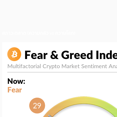
สภาวะตลาด (ความกลัว vs ความโลภ)