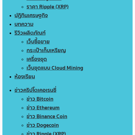
ราคา Ripple (XRP)
ปฏิทินเศรษฐกิจ
บทความ
รีวิวผลิตภัณฑ์
เว็บซื้อขาย
กระเป๋าเก็บเหรียญ
เครื่องขุด
เว็บขุดแบบ Cloud Mining
ห้องเรียน
ข่าวคริปโตเคอเรนซี่
ข่าว Bitcoin
ข่าว Ethereum
ข่าว Binance Coin
ข่าว Dogecoin
ข่าว Ripple (XRP)