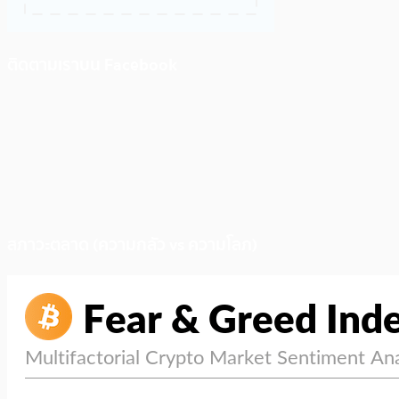
ติดตามเราบน Facebook
สภาวะตลาด (ความกลัว vs ความโลภ)