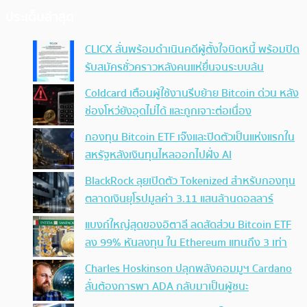
ประเด็นล่าสุด
CLICX ลั่นพร้อมดำเนินคดีผู้ตั้งใจบิดหนี้ พร้อมปิด
รับสมัครชั่วคราวหลังคนแห่ยื่นจนระบบล้น
Coldcard เตือนผู้ใช้งานรีบย้าย Bitcoin ด่วน หลัง
ช่องโหว่ยังอุดไม่ได้ และถูกเจาะต่อเนื่อง
กองทุน Bitcoin ETF เจ๊งและปิดตัวเป็นแห่งแรกใน
สหรัฐหลังเงินทุนไหลออกไปฝั่ง AI
BlackRock ลุยเปิดตัว Tokenized สำหรับกองทุน
ตลาดเงินยุโรปมูลค่า 3.11 แสนล้านดอลลาร์
แบงก์ใหญ่สุดของอิตาลี ลดสัดส่วน Bitcoin ETF
ลง 99% หันลงทุน ใน Ethereum แทนถึง 3 เท่า
Charles Hoskinson ปลุกพลังคอมมูฯ Cardano
ลั่นต้องการพา ADA กลับมาเป็นผู้ชนะ