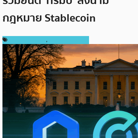
ร่วมยินดี ‘ทรัมป์’ ลงนาม
กฎหมาย Stablecoin
กฎหมายและรัฐบาล
,
ข่าวคริปโตเคอเรนซี่