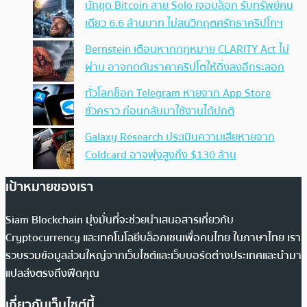
นักขุด Bitcoin สาย Solo เจอบล็อก รับทรัพย์คน
เดียว 6.6 ล้านบาท ไม่สนวิกฤตศรัทธาคริปโทฯ
Bernstein เตือนหากกฎหมาย CLARITY Act ไม่
ผ่าน อาจกดดันราคาคริปโตให้ดิ่งลงอีกระลอก
ทั่วโลกช็อก Telegram หายจาก App Store
ชั่วคราว ก่อนกลับมาใช้งานได้ปกติ
Galaxy Research ประเมินความเสียหายจาก
Coldcard อาจพุ่งสูงถึง $130 ล้าน
เป้าหมายของเรา
Siam Blockchain มุ่งมั่นที่จะช่วยนำเสนอสารเกี่ยวกับ
Cryptocurrency และเทคโนโลยีบล็อกเชนเพื่อคนไทย ในภาษาไทย เรา
รวบรวมข้อมูลส่วนใหญ่จากเว็บไซต์และเว็บบอร์ดต่างประเทศและนำมา
แปลส่งตรงถึงฟีดคุณ
เกี่ยวกับเว็บไซต์นี้