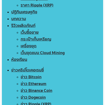
ราคา Ripple (XRP)
ปฏิทินเศรษฐกิจ
บทความ
รีวิวผลิตภัณฑ์
เว็บซื้อขาย
กระเป๋าเก็บเหรียญ
เครื่องขุด
เว็บขุดแบบ Cloud Mining
ห้องเรียน
ข่าวคริปโตเคอเรนซี่
ข่าว Bitcoin
ข่าว Ethereum
ข่าว Binance Coin
ข่าว Dogecoin
ข่าว Ripple (XRP)