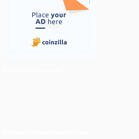
ติดตามเราบน Facebook
สภาวะตลาด (ความกลัว vs ความโลภ)