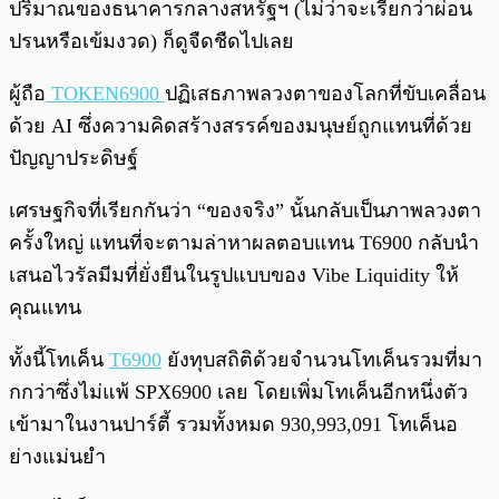
ปริมาณของธนาคารกลางสหรัฐฯ (ไม่ว่าจะเรียกว่าผ่อน
ปรนหรือเข้มงวด) ก็ดูจืดชืดไปเลย
ผู้ถือ
TOKEN6900
ปฏิเสธภาพลวงตาของโลกที่ขับเคลื่อน
ด้วย AI ซึ่งความคิดสร้างสรรค์ของมนุษย์ถูกแทนที่ด้วย
ปัญญาประดิษฐ์
เศรษฐกิจที่เรียกกันว่า “ของจริง” นั้นกลับเป็นภาพลวงตา
ครั้งใหญ่ แทนที่จะตามล่าหาผลตอบแทน T6900 กลับนำ
เสนอไวรัลมีมที่ยั่งยืนในรูปแบบของ Vibe Liquidity ให้
คุณแทน
ทั้งนี้โทเค็น
T6900
ยังทุบสถิติด้วยจำนวนโทเค็นรวมที่มา
กกว่าซึ่งไม่แพ้ SPX6900 เลย โดยเพิ่มโทเค็นอีกหนึ่งตัว
เข้ามาในงานปาร์ตี้ รวมทั้งหมด 930,993,091 โทเค็นอ
ย่างแม่นยำ