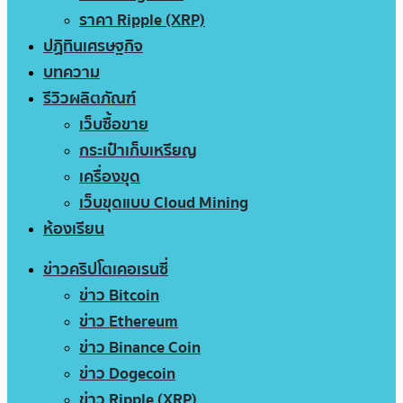
ราคา Ripple (XRP)
ปฏิทินเศรษฐกิจ
บทความ
รีวิวผลิตภัณฑ์
เว็บซื้อขาย
กระเป๋าเก็บเหรียญ
เครื่องขุด
เว็บขุดแบบ Cloud Mining
ห้องเรียน
ข่าวคริปโตเคอเรนซี่
ข่าว Bitcoin
ข่าว Ethereum
ข่าว Binance Coin
ข่าว Dogecoin
ข่าว Ripple (XRP)