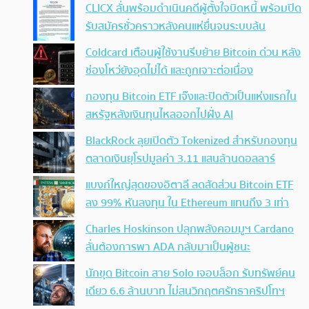
CLICX ลั่นพร้อมดำเนินคดีผู้ตั้งใจบิดหนี้ พร้อมปิด
รับสมัครชั่วคราวหลังคนแห่ยื่นจนระบบล้น
Coldcard เตือนผู้ใช้งานรีบย้าย Bitcoin ด่วน หลัง
ช่องโหว่ยังอุดไม่ได้ และถูกเจาะต่อเนื่อง
กองทุน Bitcoin ETF เจ๊งและปิดตัวเป็นแห่งแรกใน
สหรัฐหลังเงินทุนไหลออกไปฝั่ง AI
BlackRock ลุยเปิดตัว Tokenized สำหรับกองทุน
ตลาดเงินยุโรปมูลค่า 3.11 แสนล้านดอลลาร์
แบงก์ใหญ่สุดของอิตาลี ลดสัดส่วน Bitcoin ETF
ลง 99% หันลงทุน ใน Ethereum แทนถึง 3 เท่า
Charles Hoskinson ปลุกพลังคอมมูฯ Cardano
ลั่นต้องการพา ADA กลับมาเป็นผู้ชนะ
นักขุด Bitcoin สาย Solo เจอบล็อก รับทรัพย์คน
เดียว 6.6 ล้านบาท ไม่สนวิกฤตศรัทธาคริปโทฯ