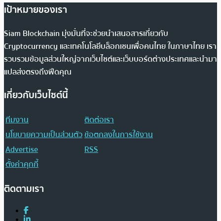
เป้าหมายของเรา
Siam Blockchain มุ่งมั่นที่จะช่วยนำเสนอสารเกี่ยวกับ
Cryptocurrency และเทคโนโลยีบล็อกเชนเพื่อคนไทย ในภาษาไทย เรา
รวบรวมข้อมูลส่วนใหญ่จากเว็บไซต์และเว็บบอร์ดต่างประเทศและนำมา
แปลส่งตรงถึงฟีดคุณ
เกี่ยวกับเว็บไซต์นี้
ทีมงาน
ติดต่อเรา
นโยบายความเป็นส่วนตัว
ข้อตกลงในการใช้งาน
Advertise
RSS
ตั้งค่าคุกกี้
ติดตามเรา