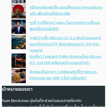
ญี่ปุ่นคุมเข้มคริปโต เสนอให้ชะลอการถอนเงินทุก
ครั้ง เพื่อสกัดแก๊งมิจฉาชีพ
กูรูชี้ การใช้งาน Crypto ในอนาคตจะราบรื่นจน
ผู้คนใช้อย่างไม่รู้ตัว
วาฬกว้านซื้อ Bitcoin กว่า 1.2 พันล้านดอลลาร์
ขณะที่กองทุน ETF ดึงดูดเงินทุนกว่า 750 ล้าน
ดอลลาร์
ช่องโหว่ Coldcard ทำพิษ นักลงทุนโอน Bitcoin
กว่า 210,000 เหรียญหนีจากกระเป๋าเก่า
ส่องแนวโน้มราคา 3 เหรียญคริปโทฯ Bitcoin,
Ethereum และ XRP จะไปทางไหนต่อ?
เป้าหมายของเรา
Siam Blockchain มุ่งมั่นที่จะช่วยนำเสนอสารเกี่ยวกับ
Cryptocurrency และเทคโนโลยีบล็อกเชนเพื่อคนไทย ในภาษาไทย เรา