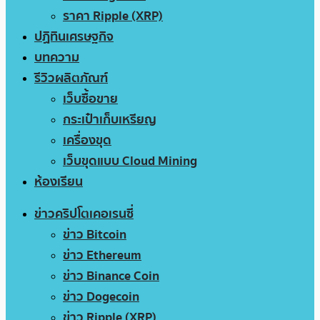
ราคา Ripple (XRP)
ปฏิทินเศรษฐกิจ
บทความ
รีวิวผลิตภัณฑ์
เว็บซื้อขาย
กระเป๋าเก็บเหรียญ
เครื่องขุด
เว็บขุดแบบ Cloud Mining
ห้องเรียน
ข่าวคริปโตเคอเรนซี่
ข่าว Bitcoin
ข่าว Ethereum
ข่าว Binance Coin
ข่าว Dogecoin
ข่าว Ripple (XRP)