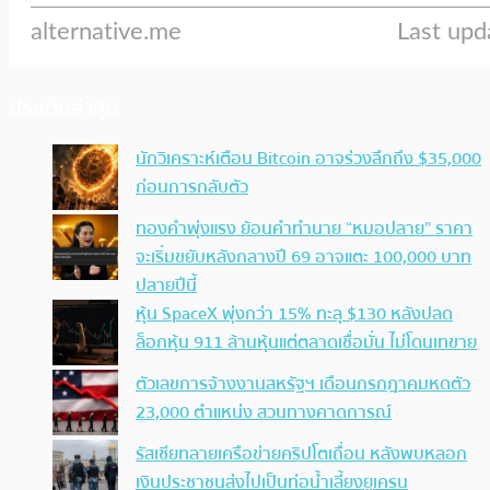
ประเด็นล่าสุด
นักวิเคราะห์เตือน Bitcoin อาจร่วงลึกถึง $35,000
ก่อนการกลับตัว
ทองคำพุ่งแรง ย้อนคำทำนาย “หมอปลาย” ราคา
จะเริ่มขยับหลังกลางปี 69 อาจแตะ 100,000 บาท
ปลายปีนี้
หุ้น SpaceX พุ่งกว่า 15% ทะลุ $130 หลังปลด
ล็อกหุ้น 911 ล้านหุ้นแต่ตลาดเชื่อมั่น ไม่โดนเทขาย
ตัวเลขการจ้างงานสหรัฐฯ เดือนกรกฎาคมหดตัว
23,000 ตำแหน่ง สวนทางคาดการณ์
รัสเซียทลายเครือข่ายคริปโตเถื่อน หลังพบหลอก
เงินประชาชนส่งไปเป็นท่อน้ำเลี้ยงยูเครน