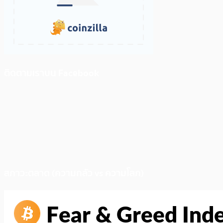
ติดตามเราบน Facebook
สภาวะตลาด (ความกลัว vs ความโลภ)