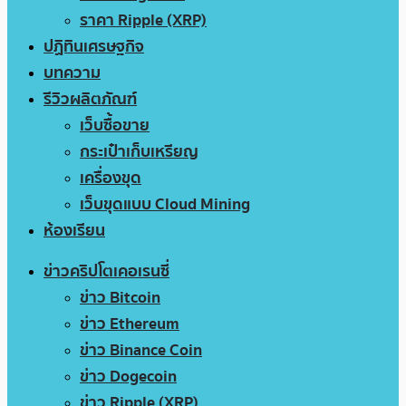
ราคา Ripple (XRP)
ปฏิทินเศรษฐกิจ
บทความ
รีวิวผลิตภัณฑ์
เว็บซื้อขาย
กระเป๋าเก็บเหรียญ
เครื่องขุด
เว็บขุดแบบ Cloud Mining
ห้องเรียน
ข่าวคริปโตเคอเรนซี่
ข่าว Bitcoin
ข่าว Ethereum
ข่าว Binance Coin
ข่าว Dogecoin
ข่าว Ripple (XRP)