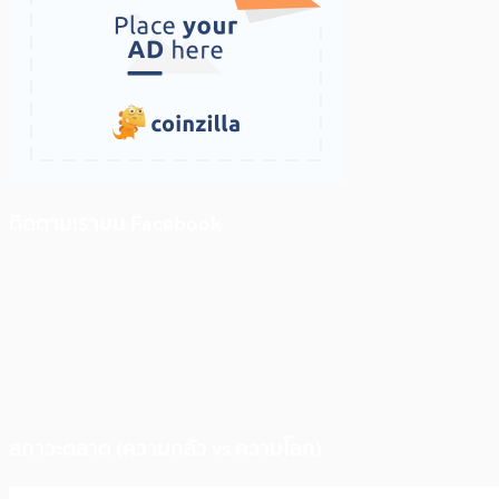
ติดตามเราบน Facebook
สภาวะตลาด (ความกลัว vs ความโลภ)