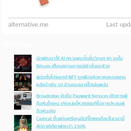
ประเด็นล่าสุด
นักพัฒนาใช้ AI ตรวจพบบั๊กขั้นวิกฤต 85 จุดใน
Bitcoin เตือนสถานการณ์เข้าขั้นเลวร้าย
ผู้ก่อตั้งโปรเจกต์ NFT ถูกฟ้องข้อหาหลอกลงทุน
หลังนำเงิน 10 ล้านดอลลาร์ไปเล่นพนัน
Broadridge จับมือ Payward Services เปิดทางผู้
ถือหุ้นโทเคน xStocksโหวตลงมติในการประชุมผู้
ถือหุ้นจริง
Cashcat ขึ้นแท่นเหรียญมีมที่โตแรงที่สุดในเวลานี้
สัปดาห์เดียวพุ่งกว่า 150%