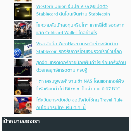
Western Union จับมือ Visa ลุยเปิดตัว
Stablecard ดันโอนเงินผ่าน Stablecoin
ไขความลับนักลงทุนคริปโทฯ เกาหลีใต้! รอดจาก
แฮก Coldcard Wallet ได้อย่างไร
Visa จับมือ ZeroHash ยกระดับชำระเงินด้วย
Stablecoin รองรับการโอนเงินรวดเร็วข้ามโลก
สุดจัด! เทรดเดอร์อายุน้อยฟันกำไรเกือบครึ่งล้าน
ด้วยกลยุทธ์เทรดตามเศรษฐี
‘เต๋า เศรษฐพงศ์’ งานเข้า NAS โดนแฮกเกอร์ฝัง
ไวรัสเรียกค่าไถ่ Bitcoin เป็นจำนวน 0.07 BTC
ไต้หวันยกระดับเข้ม จ่อบังคับใช้กฏ Travel Rule
คุมโอนคริปโทฯ เริ่ม ต.ค. นี้
เป้าหมายของเรา