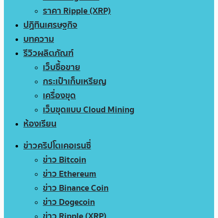
ราคา Ripple (XRP)
ปฏิทินเศรษฐกิจ
บทความ
รีวิวผลิตภัณฑ์
เว็บซื้อขาย
กระเป๋าเก็บเหรียญ
เครื่องขุด
เว็บขุดแบบ Cloud Mining
ห้องเรียน
ข่าวคริปโตเคอเรนซี่
ข่าว Bitcoin
ข่าว Ethereum
ข่าว Binance Coin
ข่าว Dogecoin
ข่าว Ripple (XRP)