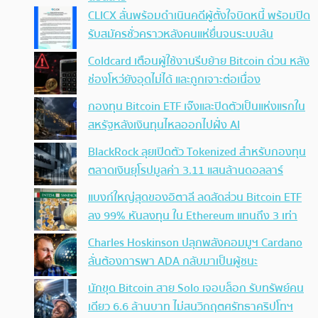
CLICX ลั่นพร้อมดำเนินคดีผู้ตั้งใจบิดหนี้ พร้อมปิด
รับสมัครชั่วคราวหลังคนแห่ยื่นจนระบบล้น
Coldcard เตือนผู้ใช้งานรีบย้าย Bitcoin ด่วน หลัง
ช่องโหว่ยังอุดไม่ได้ และถูกเจาะต่อเนื่อง
กองทุน Bitcoin ETF เจ๊งและปิดตัวเป็นแห่งแรกใน
สหรัฐหลังเงินทุนไหลออกไปฝั่ง AI
BlackRock ลุยเปิดตัว Tokenized สำหรับกองทุน
ตลาดเงินยุโรปมูลค่า 3.11 แสนล้านดอลลาร์
แบงก์ใหญ่สุดของอิตาลี ลดสัดส่วน Bitcoin ETF
ลง 99% หันลงทุน ใน Ethereum แทนถึง 3 เท่า
Charles Hoskinson ปลุกพลังคอมมูฯ Cardano
ลั่นต้องการพา ADA กลับมาเป็นผู้ชนะ
นักขุด Bitcoin สาย Solo เจอบล็อก รับทรัพย์คน
เดียว 6.6 ล้านบาท ไม่สนวิกฤตศรัทธาคริปโทฯ