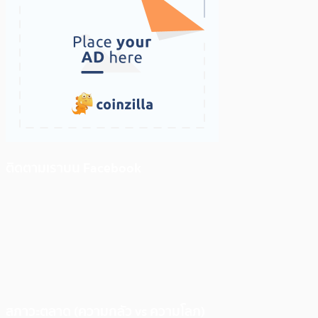
ติดตามเราบน Facebook
สภาวะตลาด (ความกลัว vs ความโลภ)