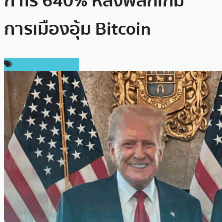
กำไร 640% หลังพลิกเกม
การเมืองอุ้ม Bitcoin
ข่าวคริปโตเคอเรนซี่