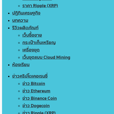
ราคา Ripple (XRP)
ปฏิทินเศรษฐกิจ
บทความ
รีวิวผลิตภัณฑ์
เว็บซื้อขาย
กระเป๋าเก็บเหรียญ
เครื่องขุด
เว็บขุดแบบ Cloud Mining
ห้องเรียน
ข่าวคริปโตเคอเรนซี่
ข่าว Bitcoin
ข่าว Ethereum
ข่าว Binance Coin
ข่าว Dogecoin
ข่าว Ripple (XRP)