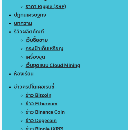
ราคา Ripple (XRP)
ปฏิทินเศรษฐกิจ
บทความ
รีวิวผลิตภัณฑ์
เว็บซื้อขาย
กระเป๋าเก็บเหรียญ
เครื่องขุด
เว็บขุดแบบ Cloud Mining
ห้องเรียน
ข่าวคริปโตเคอเรนซี่
ข่าว Bitcoin
ข่าว Ethereum
ข่าว Binance Coin
ข่าว Dogecoin
ข่าว Ripple (XRP)