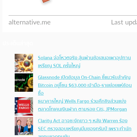
ประเด็นล่าสุด
Solana จ่อโหวตจริง ลุ้นผ่านข้อเสนอเผาอุปทาน
เหรียญ SOL ครั้งใหญ่
Glassnode เปิดข้อมูล On-Chain ชี้แนวรับสำคัญ
Bitcoin อยู่โซน $63,000 เจ้ามือ-รายย่อยแห่ช้อน
ซื้อ
ธนาคารใหญ่ Wells Fargo ร่วมศึกชิงส่วนแบ่ง
ตลาดโทเคนเงินฝาก ตามรอย Citi, JPMorgan
Clarity Act อาจชะงักยาว ๆ หลัง Warren ร้อง
SEC ตรวจสอบเหรียญมีมของทรัมป์ เพราะทำนัก
ลงทุนขาดทุนยับ