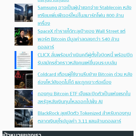
Samsung อาจเป็นผู้นำแจกจ่าย Stablecoin หลัง
เตรียมเพิ่มฟีเจอร์ใหม่ในสมาร์ทโฟน 800 ล้าน
เครื่อง
SpaceX ทำรายได้ทะลุเป้าของ Wall Street แต่
พอร์ต Bitcoin มีมูลค่าลดลงกว่า 540 ล้าน
ดอลลาร์
CLICX ลั่นพร้อมดำเนินคดีผู้ตั้งใจบิดหนี้ พร้อมปิด
รับสมัครชั่วคราวหลังคนแห่ยื่นจนระบบล้น
Coldcard เตือนผู้ใช้งานรีบย้าย Bitcoin ด่วน หลัง
ช่องโหว่ยังอุดไม่ได้ และถูกเจาะต่อเนื่อง
กองทุน Bitcoin ETF เจ๊งและปิดตัวเป็นแห่งแรกใน
สหรัฐหลังเงินทุนไหลออกไปฝั่ง AI
BlackRock ลุยเปิดตัว Tokenized สำหรับกองทุน
ตลาดเงินยุโรปมูลค่า 3.11 แสนล้านดอลลาร์
เป้าหมายของเรา