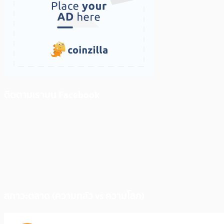
ติดตามเราบน Facebook
สภาวะตลาด (ความกลัว vs ความโลภ)