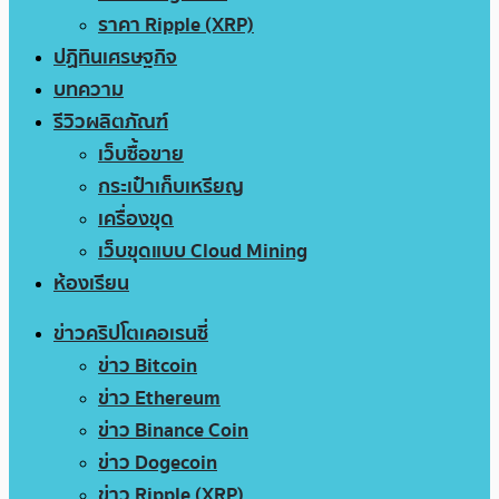
ราคา Ripple (XRP)
ปฏิทินเศรษฐกิจ
บทความ
รีวิวผลิตภัณฑ์
เว็บซื้อขาย
กระเป๋าเก็บเหรียญ
เครื่องขุด
เว็บขุดแบบ Cloud Mining
ห้องเรียน
ข่าวคริปโตเคอเรนซี่
ข่าว Bitcoin
ข่าว Ethereum
ข่าว Binance Coin
ข่าว Dogecoin
ข่าว Ripple (XRP)