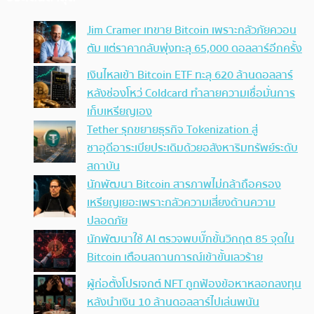
Jim Cramer เทขาย Bitcoin เพราะกลัวภัยควอน
ตัม แต่ราคากลับพุ่งทะลุ 65,000 ดอลลาร์อีกครั้ง
เงินไหลเข้า Bitcoin ETF ทะลุ 620 ล้านดอลลาร์
หลังช่องโหว่ Coldcard ทำลายความเชื่อมั่นการ
เก็บเหรียญเอง
Tether รุกขยายธุรกิจ Tokenization สู่
ซาอุดีอาระเบียประเดิมด้วยอสังหาริมทรัพย์ระดับ
สถาบัน
นักพัฒนา Bitcoin สารภาพไม่กล้าถือครอง
เหรียญเยอะเพราะกลัวความเสี่ยงด้านความ
ปลอดภัย
นักพัฒนาใช้ AI ตรวจพบบั๊กขั้นวิกฤต 85 จุดใน
Bitcoin เตือนสถานการณ์เข้าขั้นเลวร้าย
ผู้ก่อตั้งโปรเจกต์ NFT ถูกฟ้องข้อหาหลอกลงทุน
หลังนำเงิน 10 ล้านดอลลาร์ไปเล่นพนัน