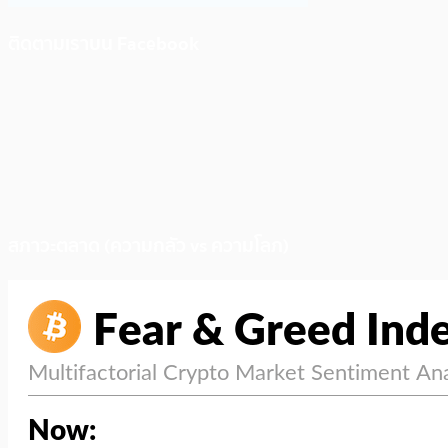
ติดตามเราบน Facebook
สภาวะตลาด (ความกลัว vs ความโลภ)