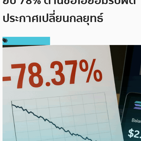
ยับ 78% ด้านซีอีโอยอมรับผิด
ประกาศเปลี่ยนกลยุทธ์
ข่าวคริปโตเคอเรนซี่