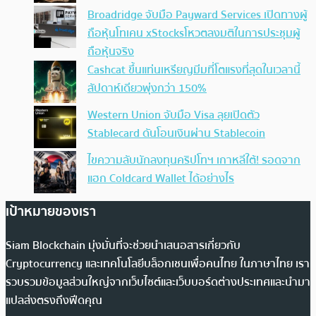
Broadridge จับมือ Payward Services เปิดทางผู้
ถือหุ้นโทเคน xStocksโหวตลงมติในการประชุมผู้
ถือหุ้นจริง
Cashcat ขึ้นแท่นเหรียญมีมที่โตแรงที่สุดในเวลานี้
สัปดาห์เดียวพุ่งกว่า 150%
Western Union จับมือ Visa ลุยเปิดตัว
Stablecard ดันโอนเงินผ่าน Stablecoin
ไขความลับนักลงทุนคริปโทฯ เกาหลีใต้! รอดจาก
แฮก Coldcard Wallet ได้อย่างไร
เป้าหมายของเรา
Siam Blockchain มุ่งมั่นที่จะช่วยนำเสนอสารเกี่ยวกับ
Cryptocurrency และเทคโนโลยีบล็อกเชนเพื่อคนไทย ในภาษาไทย เรา
รวบรวมข้อมูลส่วนใหญ่จากเว็บไซต์และเว็บบอร์ดต่างประเทศและนำมา
แปลส่งตรงถึงฟีดคุณ