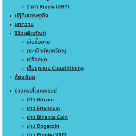
ราคา Ripple (XRP)
ปฏิทินเศรษฐกิจ
บทความ
รีวิวผลิตภัณฑ์
เว็บซื้อขาย
กระเป๋าเก็บเหรียญ
เครื่องขุด
เว็บขุดแบบ Cloud Mining
ห้องเรียน
ข่าวคริปโตเคอเรนซี่
ข่าว Bitcoin
ข่าว Ethereum
ข่าว Binance Coin
ข่าว Dogecoin
ข่าว Ripple (XRP)