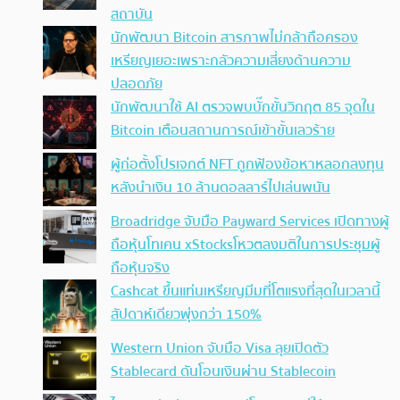
สถาบัน
นักพัฒนา Bitcoin สารภาพไม่กล้าถือครอง
เหรียญเยอะเพราะกลัวความเสี่ยงด้านความ
ปลอดภัย
นักพัฒนาใช้ AI ตรวจพบบั๊กขั้นวิกฤต 85 จุดใน
Bitcoin เตือนสถานการณ์เข้าขั้นเลวร้าย
ผู้ก่อตั้งโปรเจกต์ NFT ถูกฟ้องข้อหาหลอกลงทุน
หลังนำเงิน 10 ล้านดอลลาร์ไปเล่นพนัน
Broadridge จับมือ Payward Services เปิดทางผู้
ถือหุ้นโทเคน xStocksโหวตลงมติในการประชุมผู้
ถือหุ้นจริง
Cashcat ขึ้นแท่นเหรียญมีมที่โตแรงที่สุดในเวลานี้
สัปดาห์เดียวพุ่งกว่า 150%
Western Union จับมือ Visa ลุยเปิดตัว
Stablecard ดันโอนเงินผ่าน Stablecoin