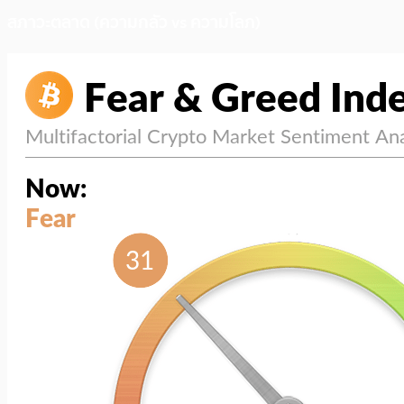
สภาวะตลาด (ความกลัว vs ความโลภ)