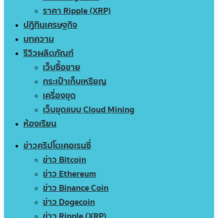
ราคา Ripple (XRP)
ปฏิทินเศรษฐกิจ
บทความ
รีวิวผลิตภัณฑ์
เว็บซื้อขาย
กระเป๋าเก็บเหรียญ
เครื่องขุด
เว็บขุดแบบ Cloud Mining
ห้องเรียน
ข่าวคริปโตเคอเรนซี่
ข่าว Bitcoin
ข่าว Ethereum
ข่าว Binance Coin
ข่าว Dogecoin
ข่าว Ripple (XRP)