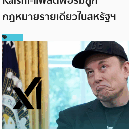
Kalshi-แพลตฟอร์มถูก
กฎหมายรายเดียวในสหรัฐฯ
ข่าว AI