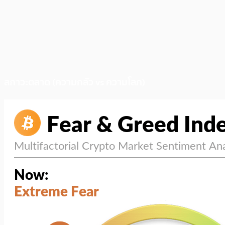
สภาวะตลาด (ความกลัว vs ความโลภ)