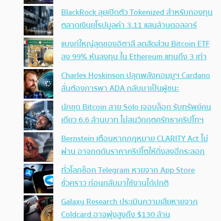
BlackRock ลุยเปิดตัว Tokenized สำหรับกองทุน
ตลาดเงินยุโรปมูลค่า 3.11 แสนล้านดอลลาร์
แบงก์ใหญ่สุดของอิตาลี ลดสัดส่วน Bitcoin ETF
ลง 99% หันลงทุน ใน Ethereum แทนถึง 3 เท่า
Charles Hoskinson ปลุกพลังคอมมูฯ Cardano
ลั่นต้องการพา ADA กลับมาเป็นผู้ชนะ
นักขุด Bitcoin สาย Solo เจอบล็อก รับทรัพย์คน
เดียว 6.6 ล้านบาท ไม่สนวิกฤตศรัทธาคริปโทฯ
Bernstein เตือนหากกฎหมาย CLARITY Act ไม่
ผ่าน อาจกดดันราคาคริปโตให้ดิ่งลงอีกระลอก
ทั่วโลกช็อก Telegram หายจาก App Store
ชั่วคราว ก่อนกลับมาใช้งานได้ปกติ
Galaxy Research ประเมินความเสียหายจาก
Coldcard อาจพุ่งสูงถึง $130 ล้าน