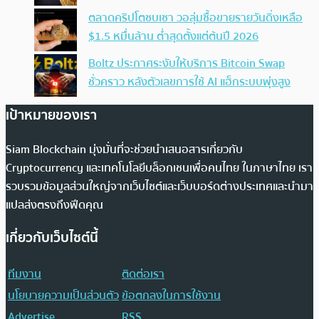
ตลาดคริปโตซบเซา วอลุ่มซื้อขายรายวันดิ่งเหลือ
$1.5 หมื่นล้าน ต่ำสุดตั้งแต่ต้นปี 2026
Boltz ประกาศระงับให้บริการ Bitcoin Swap
ชั่วคราว หลังตัวเลขการใช้ AI แฮ็กระบบพุ่งสูง
เป้าหมายของเรา
Siam Blockchain มุ่งมั่นที่จะช่วยนำเสนอสารเกี่ยวกับ
Cryptocurrency และเทคโนโลยีบล็อกเชนเพื่อคนไทย ในภาษาไทย เรา
รวบรวมข้อมูลส่วนใหญ่จากเว็บไซต์และเว็บบอร์ดต่างประเทศและนำมา
แปลส่งตรงถึงฟีดคุณ
เกี่ยวกับเว็บไซต์นี้
ทีมงาน
ติดต่อเรา
นโยบายความเป็นส่วนตัว
ข้อตกลงในการใช้งาน
Advertise
RSS