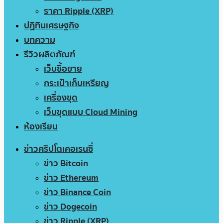
ราคา Ripple (XRP)
ปฏิทินเศรษฐกิจ
บทความ
รีวิวผลิตภัณฑ์
เว็บซื้อขาย
กระเป๋าเก็บเหรียญ
เครื่องขุด
เว็บขุดแบบ Cloud Mining
ห้องเรียน
ข่าวคริปโตเคอเรนซี่
ข่าว Bitcoin
ข่าว Ethereum
ข่าว Binance Coin
ข่าว Dogecoin
ข่าว Ripple (XRP)