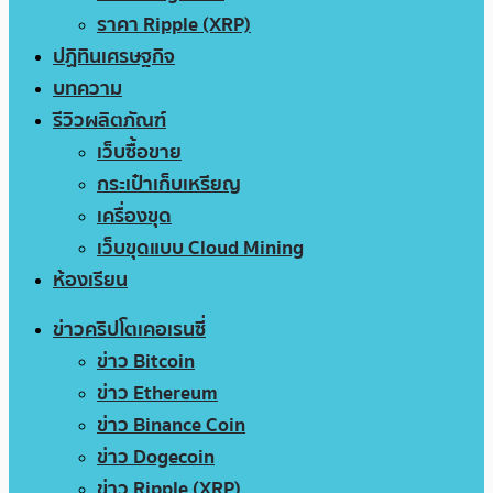
ราคา Ripple (XRP)
ปฏิทินเศรษฐกิจ
บทความ
รีวิวผลิตภัณฑ์
เว็บซื้อขาย
กระเป๋าเก็บเหรียญ
เครื่องขุด
เว็บขุดแบบ Cloud Mining
ห้องเรียน
ข่าวคริปโตเคอเรนซี่
ข่าว Bitcoin
ข่าว Ethereum
ข่าว Binance Coin
ข่าว Dogecoin
ข่าว Ripple (XRP)