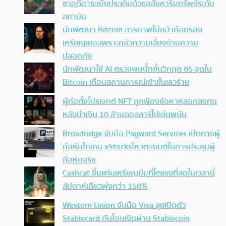
ซาอุดีอาระเบียประเดิมด้วยอสังหาริมทรัพย์ระดับ
สถาบัน
นักพัฒนา Bitcoin สารภาพไม่กล้าถือครอง
เหรียญเยอะเพราะกลัวความเสี่ยงด้านความ
ปลอดภัย
นักพัฒนาใช้ AI ตรวจพบบั๊กขั้นวิกฤต 85 จุดใน
Bitcoin เตือนสถานการณ์เข้าขั้นเลวร้าย
ผู้ก่อตั้งโปรเจกต์ NFT ถูกฟ้องข้อหาหลอกลงทุน
หลังนำเงิน 10 ล้านดอลลาร์ไปเล่นพนัน
Broadridge จับมือ Payward Services เปิดทางผู้
ถือหุ้นโทเคน xStocksโหวตลงมติในการประชุมผู้
ถือหุ้นจริง
Cashcat ขึ้นแท่นเหรียญมีมที่โตแรงที่สุดในเวลานี้
สัปดาห์เดียวพุ่งกว่า 150%
Western Union จับมือ Visa ลุยเปิดตัว
Stablecard ดันโอนเงินผ่าน Stablecoin