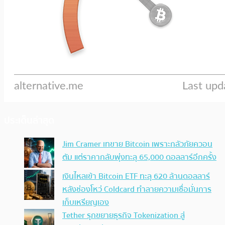
ประเด็นล่าสุด
Jim Cramer เทขาย Bitcoin เพราะกลัวภัยควอน
ตัม แต่ราคากลับพุ่งทะลุ 65,000 ดอลลาร์อีกครั้ง
เงินไหลเข้า Bitcoin ETF ทะลุ 620 ล้านดอลลาร์
หลังช่องโหว่ Coldcard ทำลายความเชื่อมั่นการ
เก็บเหรียญเอง
Tether รุกขยายธุรกิจ Tokenization สู่