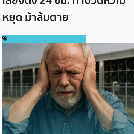
เสียงดัง 24 ชม. ทำปวดหัวไม่
หยุด ม้าล้มตาย
กฎหมายและรัฐบาล
,
ข่าวคริปโตเคอเรนซี่