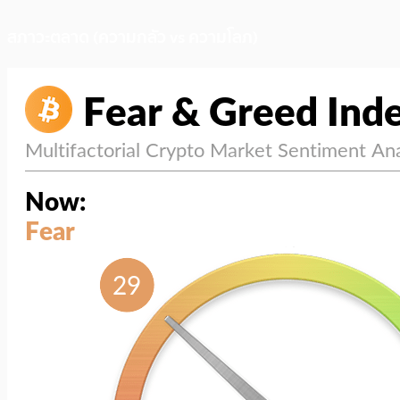
สภาวะตลาด (ความกลัว vs ความโลภ)