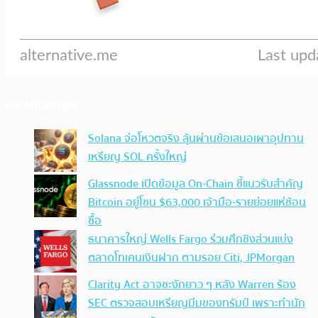
ประเด็นล่าสุด
Solana จ่อโหวตจริง ลุ้นผ่านข้อเสนอเผาอุปทาน
เหรียญ SOL ครั้งใหญ่
Glassnode เปิดข้อมูล On-Chain ชี้แนวรับสำคัญ
Bitcoin อยู่โซน $63,000 เจ้ามือ-รายย่อยแห่ช้อน
ซื้อ
ธนาคารใหญ่ Wells Fargo ร่วมศึกชิงส่วนแบ่ง
ตลาดโทเคนเงินฝาก ตามรอย Citi, JPMorgan
Clarity Act อาจชะงักยาว ๆ หลัง Warren ร้อง
SEC ตรวจสอบเหรียญมีมของทรัมป์ เพราะทำนัก