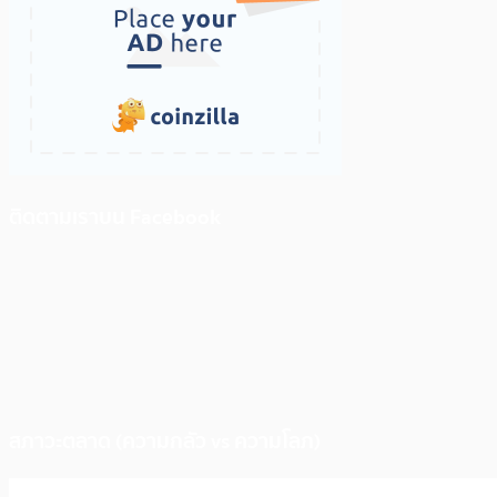
ติดตามเราบน Facebook
สภาวะตลาด (ความกลัว vs ความโลภ)