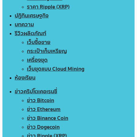
ราคา Ripple (XRP)
ปฏิทินเศรษฐกิจ
บทความ
รีวิวผลิตภัณฑ์
เว็บซื้อขาย
กระเป๋าเก็บเหรียญ
เครื่องขุด
เว็บขุดแบบ Cloud Mining
ห้องเรียน
ข่าวคริปโตเคอเรนซี่
ข่าว Bitcoin
ข่าว Ethereum
ข่าว Binance Coin
ข่าว Dogecoin
ข่าว Ripple (XRP)