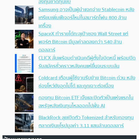
ลงทุนขาดทุนยับ
Samsung อาจเป็นผู้นำแจกจ่าย Stablecoin หลัง
เตรียมเพิ่มฟีเจอร์ใหม่ในสมาร์ทโฟน 800 ล้าน
เครื่อง
SpaceX ทำรายได้ทะลุเป้าของ Wall Street แต่
พอร์ต Bitcoin มีมูลค่าลดลงกว่า 540 ล้าน
ดอลลาร์
CLICX ลั่นพร้อมดำเนินคดีผู้ตั้งใจบิดหนี้ พร้อมปิด
รับสมัครชั่วคราวหลังคนแห่ยื่นจนระบบล้น
Coldcard เตือนผู้ใช้งานรีบย้าย Bitcoin ด่วน หลัง
ช่องโหว่ยังอุดไม่ได้ และถูกเจาะต่อเนื่อง
กองทุน Bitcoin ETF เจ๊งและปิดตัวเป็นแห่งแรกใน
สหรัฐหลังเงินทุนไหลออกไปฝั่ง AI
BlackRock ลุยเปิดตัว Tokenized สำหรับกองทุน
ตลาดเงินยุโรปมูลค่า 3.11 แสนล้านดอลลาร์