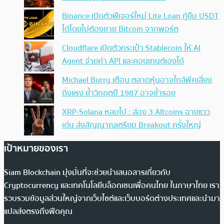
Binance เปิดตัวฟีเจอร์ใหม่ Lite Loan กู้ยืม USDT
ได้โดยไม่ต้องขาย Bitcoin จากพอร์ต
Cloudflare เปิดตัวกระเป๋า Stablecoin ให้ AI
Agent จ่ายค่า API และคอนเทนต์เองได้
Michael Burry เตือน ตลาดหุ้นอาจใกล้พีคเสี่ยง
ดิ่งแรง ย้ำวิกฤตปี 1987 อาจซ้ำรอย
XRP-Solana หลบไป : ส่อง 3 Altcoins ฉายแวว
เด่น ส่งสัญญาณเตรียม Breakout ครั้งใหญ่
เป้าหมายของเรา
Siam Blockchain มุ่งมั่นที่จะช่วยนำเสนอสารเกี่ยวกับ
Cryptocurrency และเทคโนโลยีบล็อกเชนเพื่อคนไทย ในภาษาไทย เรา
รวบรวมข้อมูลส่วนใหญ่จากเว็บไซต์และเว็บบอร์ดต่างประเทศและนำมา
แปลส่งตรงถึงฟีดคุณ