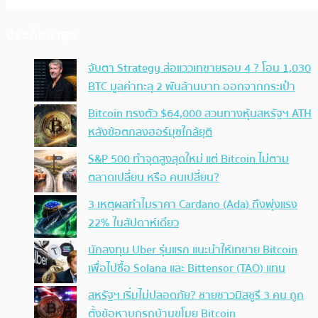
ประเด็นล่าสุด
จับตา Strategy ส่อแววเทขายรอบ 4 ? โอน 1,030
BTC มูลค่าทะลุ 2 พันล้านบาท ออกจากกระเป๋า
Bitcoin ทรงตัว $64,000 สวนทางหุ้นสหรัฐฯ ATH
หลังข้อตกลงฮอร์มุซใกล้ยุติ
S&P 500 ทำจุดสูงสุดใหม่ แต่ Bitcoin ไม่ตาม
ตลาดเปลี่ยน หรือ คนเปลี่ยน?
3 เหตุผลทำไมราคา Cardano (Ada) ถึงพุ่งแรง
22% ในสัปดาห์เดียว
นักลงทุน Uber รุ่นแรก แนะนำให้เทขาย Bitcoin
เพื่อไปซื้อ Solana และ Bittensor (TAO) แทน
สหรัฐฯ เริ่มไม่ปลอดภัย? ชายชาวมิสซูรี 3 คน ถูก
ตั้งข้อหาบุกรุกบ้านขโมย Bitcoin