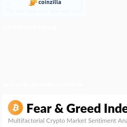
ติดตามเราบน Facebook
สภาวะตลาด (ความกลัว vs ความโลภ)