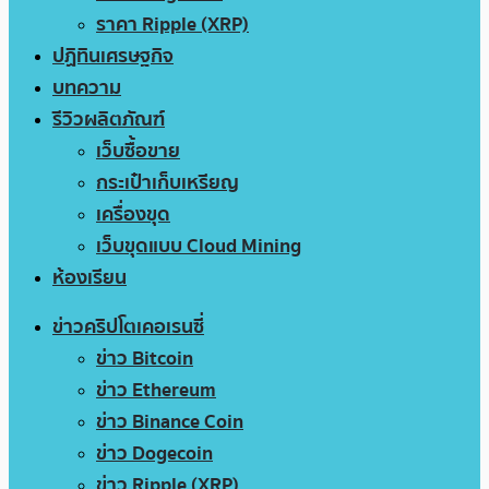
ราคา Ripple (XRP)
ปฏิทินเศรษฐกิจ
บทความ
รีวิวผลิตภัณฑ์
เว็บซื้อขาย
กระเป๋าเก็บเหรียญ
เครื่องขุด
เว็บขุดแบบ Cloud Mining
ห้องเรียน
ข่าวคริปโตเคอเรนซี่
ข่าว Bitcoin
ข่าว Ethereum
ข่าว Binance Coin
ข่าว Dogecoin
ข่าว Ripple (XRP)