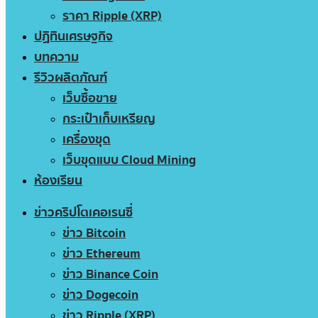
ราคา Ripple (XRP)
ปฏิทินเศรษฐกิจ
บทความ
รีวิวผลิตภัณฑ์
เว็บซื้อขาย
กระเป๋าเก็บเหรียญ
เครื่องขุด
เว็บขุดแบบ Cloud Mining
ห้องเรียน
ข่าวคริปโตเคอเรนซี่
ข่าว Bitcoin
ข่าว Ethereum
ข่าว Binance Coin
ข่าว Dogecoin
ข่าว Ripple (XRP)