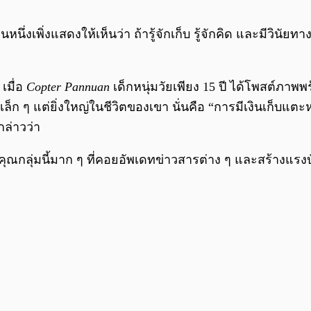
นหนึ่งเพิ่งแสดงให้เห็นว่า ถ้ารู้จักเก็บ รู้จักคิด และมีวินัยท
เมื่อ
Copter Pannuan
เด็กหนุ่มวัยเพียง 15 ปี ได้โพสต์ภา
จเล็ก ๆ แต่ยิ่งใหญ่ในชีวิตของเขา นั่นคือ “การมีเงินเก็บแตะ
ล่าวว่า
บคุณกลุ่มนี้มาก ๆ ที่คอยอัพเดทข่าวสารต่าง ๆ และสร้างแร