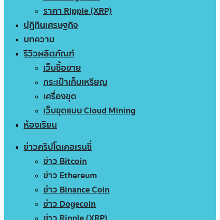
ราคา Ripple (XRP)
ปฏิทินเศรษฐกิจ
บทความ
รีวิวผลิตภัณฑ์
เว็บซื้อขาย
กระเป๋าเก็บเหรียญ
เครื่องขุด
เว็บขุดแบบ Cloud Mining
ห้องเรียน
ข่าวคริปโตเคอเรนซี่
ข่าว Bitcoin
ข่าว Ethereum
ข่าว Binance Coin
ข่าว Dogecoin
ข่าว Ripple (XRP)