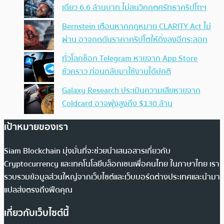
เดียว 6.6 ล้านบาท ไม่สนวิกฤตศรัทธาคริปโทฯ
Bernstein เตือนหากกฎหมาย CLARITY Act ไม่
ผ่าน อาจกดดันราคาคริปโตให้ดิ่งลงอีกระลอก
ทั่วโลกช็อก Telegram หายจาก App Store
ชั่วคราว ก่อนกลับมาใช้งานได้ปกติ
Galaxy Research ประเมินความเสียหายจาก
Coldcard อาจพุ่งสูงถึง $130 ล้าน
เป้าหมายของเรา
Siam Blockchain มุ่งมั่นที่จะช่วยนำเสนอสารเกี่ยวกับ
Cryptocurrency และเทคโนโลยีบล็อกเชนเพื่อคนไทย ในภาษาไทย เรา
รวบรวมข้อมูลส่วนใหญ่จากเว็บไซต์และเว็บบอร์ดต่างประเทศและนำมา
แปลส่งตรงถึงฟีดคุณ
เกี่ยวกับเว็บไซต์นี้