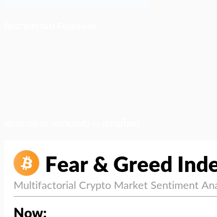
ติดตามเราบน Facebook
สภาวะตลาด (ความกลัว vs ความโลภ)