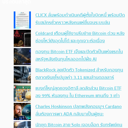
ประเด็นล่าสุด
CLICX ลั่นพร้อมดำเนินคดีผู้ตั้งใจบิดหนี้ พร้อมปิด
รับสมัครชั่วคราวหลังคนแห่ยื่นจนระบบล้น
Coldcard เตือนผู้ใช้งานรีบย้าย Bitcoin ด่วน หลัง
ช่องโหว่ยังอุดไม่ได้ และถูกเจาะต่อเนื่อง
กองทุน Bitcoin ETF เจ๊งและปิดตัวเป็นแห่งแรกใน
สหรัฐหลังเงินทุนไหลออกไปฝั่ง AI
BlackRock ลุยเปิดตัว Tokenized สำหรับกองทุน
ตลาดเงินยุโรปมูลค่า 3.11 แสนล้านดอลลาร์
แบงก์ใหญ่สุดของอิตาลี ลดสัดส่วน Bitcoin ETF
ลง 99% หันลงทุน ใน Ethereum แทนถึง 3 เท่า
Charles Hoskinson ปลุกพลังคอมมูฯ Cardano
ลั่นต้องการพา ADA กลับมาเป็นผู้ชนะ
นักขุด Bitcoin สาย Solo เจอบล็อก รับทรัพย์คน