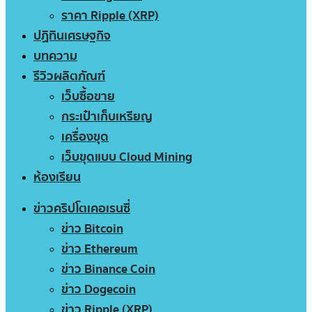
ราคา Ripple (XRP)
ปฏิทินเศรษฐกิจ
บทความ
รีวิวผลิตภัณฑ์
เว็บซื้อขาย
กระเป๋าเก็บเหรียญ
เครื่องขุด
เว็บขุดแบบ Cloud Mining
ห้องเรียน
ข่าวคริปโตเคอเรนซี่
ข่าว Bitcoin
ข่าว Ethereum
ข่าว Binance Coin
ข่าว Dogecoin
ข่าว Ripple (XRP)