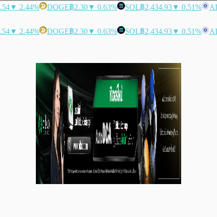
.54
▼ 2.44%
DOGE
฿2.30
▼ 0.63%
SOL
฿2,434.93
▼ 0.51%
A
.54
▼ 2.44%
DOGE
฿2.30
▼ 0.63%
SOL
฿2,434.93
▼ 0.51%
A