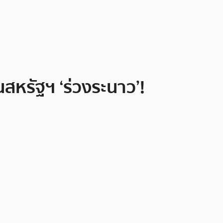
สหรัฐฯ ‘ร่วงระนาว’!