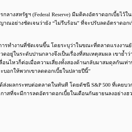
ลางสหรัฐฯ (Federal Reserve) มีมติคงอัตราดอกเบี้ยไว้ในระด
อย่างชัดเจนว่ายัง “ไม่รีบร้อน” ที่จะปรับลดอัตราดอกเบี
ำงานที่ชัดเจนขึ้น โดยระบุว่าในขณะที่ตลาดแรงงานยังคงแ
วดอยู่ในระดับปานกลางจึงเป็นเรื่องที่สมเหตุสมผล
เขาย้ำว่
่อนไหวก็ต่อเมื่อความเสี่ยงทั้งสองด้านกลับมาสมดุลกันเท่า
จะบอกให้พวกเขาลดดอกเบี้ยในปลายปีนี้”
วลได้ส่งผลกระทบต่อตลาดในทันที
โดยดัชนี S&P 500 ที่เคยบวก
าสที่จะมีการลดอัตราดอกเบี้ยในเดือนกันยายนลงอย่างฮวบฮ