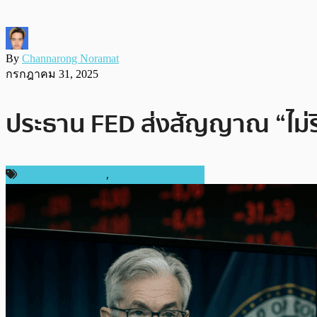
By
Channarong Noramat
กรกฎาคม 31, 2025
ประธาน FED ส่งสัญญาณ “ไม่รี
กฎหมายและรัฐบาล
,
ข่าวคริปโตเคอเรนซี่