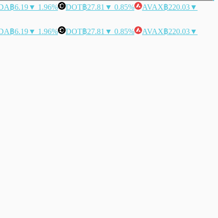
DA
฿6.19
▼ 1.96%
DOT
฿27.81
▼ 0.85%
AVAX
฿220.03
▼
DA
฿6.19
▼ 1.96%
DOT
฿27.81
▼ 0.85%
AVAX
฿220.03
▼