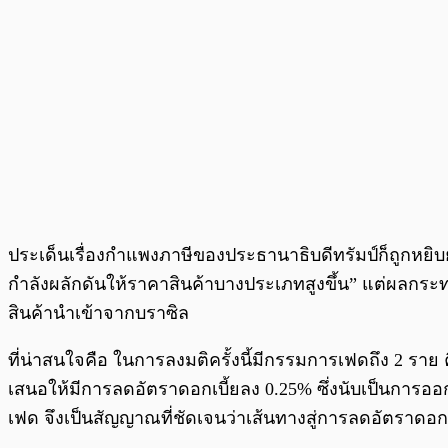
ประเด็นเรื่องกำแพงภาษีของประธานาธิบดีทรัมป์ก็ถูกหยิบ
กำลังผลักดันให้ราคาสินค้าบางประเภทสูงขึ้น”
แต่ผลกระท
สินค้านำเข้าจากบราซิล
ที่น่าสนใจคือ ในการลงมติครั้งนี้มีกรรมการเฟดถึง 2 ราย ค
เสนอให้มีการลดอัตราดอกเบี้ยลง 0.25% ซึ่งนับเป็นการออกเ
เฟด จึงเป็นสัญญาณที่ชัดเจนว่าเส้นทางสู่การลดอัตราดอก