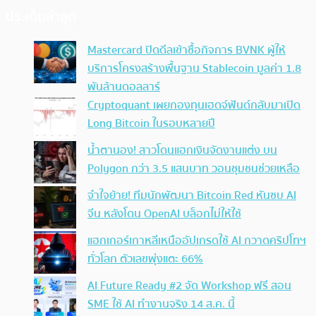
ประเด็นล่าสุด
Mastercard ปิดดีลเข้าซื้อกิจการ BVNK ผู้ให้
บริการโครงสร้างพื้นฐาน Stablecoin มูลค่า 1.8
พันล้านดอลลาร์
Cryptoquant เผยกองทุนเฮดจ์ฟันด์กลับมาเปิด
Long Bitcoin ในรอบหลายปี
น้ำตานอง! สาวโดนแฮกเงินจัดงานแต่ง บน
Polygon กว่า 3.5 แสนบาท วอนชุมชนช่วยเหลือ
จำใจย้าย! ทีมนักพัฒนา Bitcoin Red หันซบ AI
จีน หลังโดน OpenAI บล็อกไม่ให้ใช้
แฮกเกอร์เกาหลีเหนืออัปเกรดใช้ AI กวาดคริปโทฯ
ทั่วโลก ตัวเลขพุ่งแตะ 66%
AI Future Ready #2 จัด Workshop ฟรี สอน
SME ใช้ AI ทำงานจริง 14 ส.ค. นี้