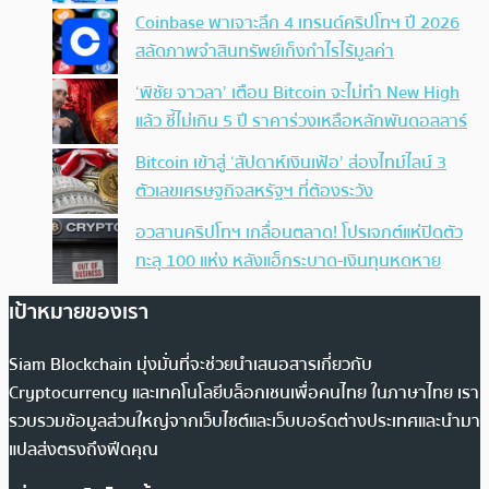
Coinbase พาเจาะลึก 4 เทรนด์คริปโทฯ ปี 2026
สลัดภาพจำสินทรัพย์เก็งกำไรไร้มูลค่า
‘พิชัย จาวลา’ เตือน Bitcoin จะไม่ทำ New High
แล้ว ชี้ไม่เกิน 5 ปี ราคาร่วงเหลือหลักพันดอลลาร์
Bitcoin เข้าสู่ ‘สัปดาห์เงินเฟ้อ’ ส่องไทม์ไลน์ 3
ตัวเลขเศรษฐกิจสหรัฐฯ ที่ต้องระวัง
อวสานคริปโทฯ เกลื่อนตลาด! โปรเจกต์แห่ปิดตัว
ทะลุ 100 แห่ง หลังแฮ็กระบาด-เงินทุนหดหาย
เป้าหมายของเรา
Siam Blockchain มุ่งมั่นที่จะช่วยนำเสนอสารเกี่ยวกับ
Cryptocurrency และเทคโนโลยีบล็อกเชนเพื่อคนไทย ในภาษาไทย เรา
รวบรวมข้อมูลส่วนใหญ่จากเว็บไซต์และเว็บบอร์ดต่างประเทศและนำมา
แปลส่งตรงถึงฟีดคุณ