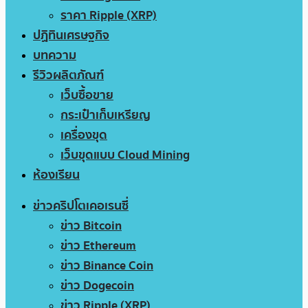
ราคา Ripple (XRP)
ปฏิทินเศรษฐกิจ
บทความ
รีวิวผลิตภัณฑ์
เว็บซื้อขาย
กระเป๋าเก็บเหรียญ
เครื่องขุด
เว็บขุดแบบ Cloud Mining
ห้องเรียน
ข่าวคริปโตเคอเรนซี่
ข่าว Bitcoin
ข่าว Ethereum
ข่าว Binance Coin
ข่าว Dogecoin
ข่าว Ripple (XRP)