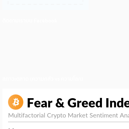
ติดตามเราบน Facebook
สภาวะตลาด (ความกลัว vs ความโลภ)