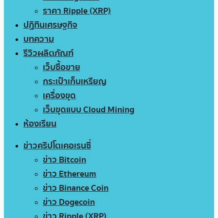
ราคา Ripple (XRP)
ปฏิทินเศรษฐกิจ
บทความ
รีวิวผลิตภัณฑ์
เว็บซื้อขาย
กระเป๋าเก็บเหรียญ
เครื่องขุด
เว็บขุดแบบ Cloud Mining
ห้องเรียน
ข่าวคริปโตเคอเรนซี่
ข่าว Bitcoin
ข่าว Ethereum
ข่าว Binance Coin
ข่าว Dogecoin
ข่าว Ripple (XRP)