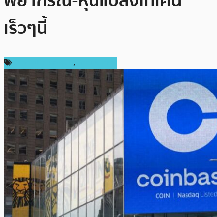
พยากรณ์-หุ้นแปลงโทเคน
เร็วๆนี้
ข่าวคริปโตเคอเรนซี่
,
ต่างประเทศ