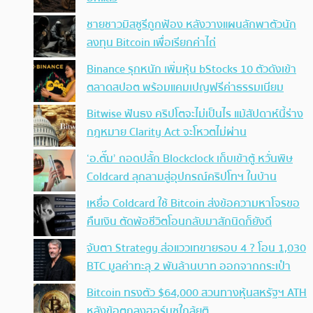
ชายชาวมิสซูรีถูกฟ้อง หลังวางแผนลักพาตัวนัก
ลงทุน Bitcoin เพื่อเรียกค่าไถ่
Binance รุกหนัก เพิ่มหุ้น bStocks 10 ตัวดังเข้า
ตลาดสปอต พร้อมแคมเปญฟรีค่าธรรมเนียม
Bitwise ฟันธง คริปโตจะไม่เป็นไร แม้สัปดาห์นี้ร่าง
กฎหมาย Clarity Act จะโหวตไม่ผ่าน
‘อ.ตั๊ม’ ถอดปลั้ก Blockclock เก็บเข้าตู้ หวั่นพิษ
Coldcard ลุกลามสู่อุปกรณ์คริปโทฯ ในบ้าน
เหยื่อ Coldcard ใช้ Bitcoin ส่งข้อความหาโจรขอ
คืนเงิน ตัดพ้อชีวิตโอนกลับมาสักนิดก็ยังดี
จับตา Strategy ส่อแววเทขายรอบ 4 ? โอน 1,030
BTC มูลค่าทะลุ 2 พันล้านบาท ออกจากกระเป๋า
Bitcoin ทรงตัว $64,000 สวนทางหุ้นสหรัฐฯ ATH
หลังข้อตกลงฮอร์มุซใกล้ยุติ