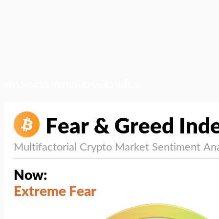
สภาวะตลาด (ความกลัว vs ความโลภ)