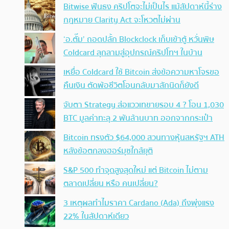
Bitwise ฟันธง คริปโตจะไม่เป็นไร แม้สัปดาห์นี้ร่าง
กฎหมาย Clarity Act จะโหวตไม่ผ่าน
‘อ.ตั๊ม’ ถอดปลั้ก Blockclock เก็บเข้าตู้ หวั่นพิษ
Coldcard ลุกลามสู่อุปกรณ์คริปโทฯ ในบ้าน
เหยื่อ Coldcard ใช้ Bitcoin ส่งข้อความหาโจรขอ
คืนเงิน ตัดพ้อชีวิตโอนกลับมาสักนิดก็ยังดี
จับตา Strategy ส่อแววเทขายรอบ 4 ? โอน 1,030
BTC มูลค่าทะลุ 2 พันล้านบาท ออกจากกระเป๋า
Bitcoin ทรงตัว $64,000 สวนทางหุ้นสหรัฐฯ ATH
หลังข้อตกลงฮอร์มุซใกล้ยุติ
S&P 500 ทำจุดสูงสุดใหม่ แต่ Bitcoin ไม่ตาม
ตลาดเปลี่ยน หรือ คนเปลี่ยน?
3 เหตุผลทำไมราคา Cardano (Ada) ถึงพุ่งแรง
22% ในสัปดาห์เดียว