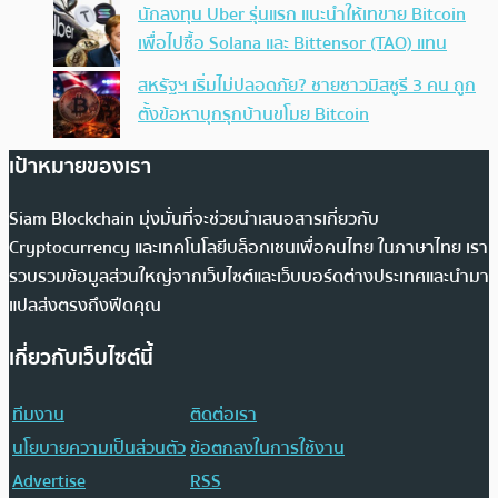
นักลงทุน Uber รุ่นแรก แนะนำให้เทขาย Bitcoin
เพื่อไปซื้อ Solana และ Bittensor (TAO) แทน
สหรัฐฯ เริ่มไม่ปลอดภัย? ชายชาวมิสซูรี 3 คน ถูก
ตั้งข้อหาบุกรุกบ้านขโมย Bitcoin
เป้าหมายของเรา
Siam Blockchain มุ่งมั่นที่จะช่วยนำเสนอสารเกี่ยวกับ
Cryptocurrency และเทคโนโลยีบล็อกเชนเพื่อคนไทย ในภาษาไทย เรา
รวบรวมข้อมูลส่วนใหญ่จากเว็บไซต์และเว็บบอร์ดต่างประเทศและนำมา
แปลส่งตรงถึงฟีดคุณ
เกี่ยวกับเว็บไซต์นี้
ทีมงาน
ติดต่อเรา
นโยบายความเป็นส่วนตัว
ข้อตกลงในการใช้งาน
Advertise
RSS