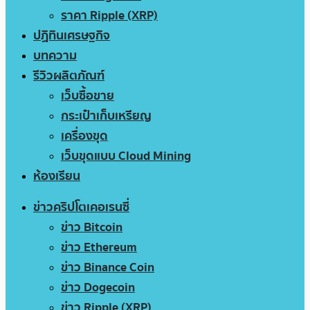
ราคา Ripple (XRP)
ปฏิทินเศรษฐกิจ
บทความ
รีวิวผลิตภัณฑ์
เว็บซื้อขาย
กระเป๋าเก็บเหรียญ
เครื่องขุด
เว็บขุดแบบ Cloud Mining
ห้องเรียน
ข่าวคริปโตเคอเรนซี่
ข่าว Bitcoin
ข่าว Ethereum
ข่าว Binance Coin
ข่าว Dogecoin
ข่าว Ripple (XRP)