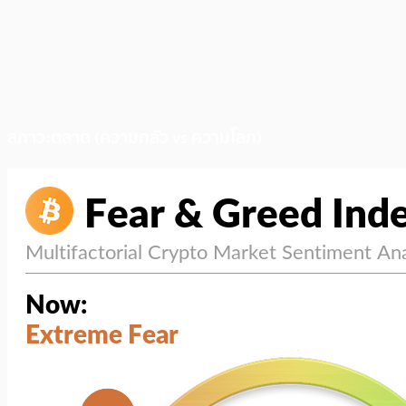
สภาวะตลาด (ความกลัว vs ความโลภ)