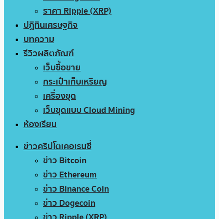
ราคา Ripple (XRP)
ปฏิทินเศรษฐกิจ
บทความ
รีวิวผลิตภัณฑ์
เว็บซื้อขาย
กระเป๋าเก็บเหรียญ
เครื่องขุด
เว็บขุดแบบ Cloud Mining
ห้องเรียน
ข่าวคริปโตเคอเรนซี่
ข่าว Bitcoin
ข่าว Ethereum
ข่าว Binance Coin
ข่าว Dogecoin
ข่าว Ripple (XRP)