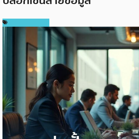
บล็อกเชนสายข้อมูล
ข่าวคริปโตเคอเรนซี่