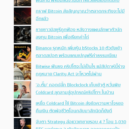
พันล้าน พร้อมลั่นจะไม่มีการช่วยเหลืออีกต่อไป
กราฟ Bitcoin ส่งสัญญาณว่าตลาดกระทิงจะไม่มี
อีกแล้ว
ชายชาวมิสซูรีถูกฟ้อง หลังวางแผนลักพาตัวนัก
ลงทุน Bitcoin เพื่อเรียกค่าไถ่
Binance รุกหนัก เพิ่มหุ้น bStocks 10 ตัวดังเข้า
ตลาดสปอต พร้อมแคมเปญฟรีค่าธรรมเนียม
Bitwise ฟันธง คริปโตจะไม่เป็นไร แม้สัปดาห์นี้ร่าง
กฎหมาย Clarity Act จะโหวตไม่ผ่าน
‘อ.ตั๊ม’ ถอดปลั้ก Blockclock เก็บเข้าตู้ หวั่นพิษ
Coldcard ลุกลามสู่อุปกรณ์คริปโทฯ ในบ้าน
เหยื่อ Coldcard ใช้ Bitcoin ส่งข้อความหาโจรขอ
คืนเงิน ตัดพ้อชีวิตโอนกลับมาสักนิดก็ยังดี
จับตา Strategy ส่อแววเทขายรอบ 4 ? โอน 1,030