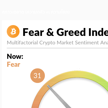
สภาวะตลาด (ความกลัว vs ความโลภ)