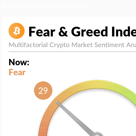
สภาวะตลาด (ความกลัว vs ความโลภ)