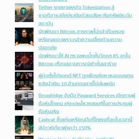
Tether รุกขยายธุรกิจ Tokenization สู่
ซาอุดีอาระเบียประเดิมด้วยอสังหาริมทรัพย์ระดับ
สถาบัน
นักพัฒนา Bitcoin สารภาพไม่กล้าถือครอง
เหรียญเยอะเพราะกลัวความเสี่ยงด้านความ
ปลอดภัย
นักพัฒนาใช้ AI ตรวจพบบั๊กขั้นวิกฤต 85 จุดใน
Bitcoin เตือนสถานการณ์เข้าขั้นเลวร้าย
ผู้ก่อตั้งโปรเจกต์ NFT ถูกฟ้องข้อหาหลอกลงทุน
หลังนำเงิน 10 ล้านดอลลาร์ไปเล่นพนัน
Broadridge จับมือ Payward Services เปิดทางผู้
ถือหุ้นโทเคน xStocksโหวตลงมติในการประชุมผู้
ถือหุ้นจริง
Cashcat ขึ้นแท่นเหรียญมีมที่โตแรงที่สุดในเวลานี้
สัปดาห์เดียวพุ่งกว่า 150%