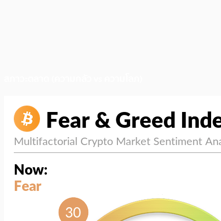
สภาวะตลาด (ความกลัว vs ความโลภ)