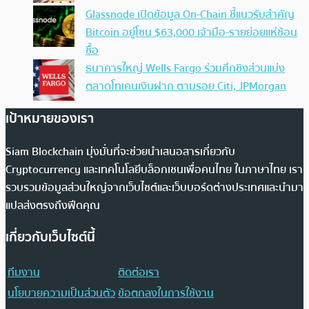
Glassnode เปิดข้อมูล On-Chain ชี้แนวรับสำคัญ
Bitcoin อยู่โซน $63,000 เจ้ามือ-รายย่อยแห่ช้อน
ซื้อ
ธนาคารใหญ่ Wells Fargo ร่วมศึกชิงส่วนแบ่ง
ตลาดโทเคนเงินฝาก ตามรอย Citi, JPMorgan
เป้าหมายของเรา
Siam Blockchain มุ่งมั่นที่จะช่วยนำเสนอสารเกี่ยวกับ
Cryptocurrency และเทคโนโลยีบล็อกเชนเพื่อคนไทย ในภาษาไทย เรา
รวบรวมข้อมูลส่วนใหญ่จากเว็บไซต์และเว็บบอร์ดต่างประเทศและนำมา
แปลส่งตรงถึงฟีดคุณ
เกี่ยวกับเว็บไซต์นี้
ทีมงาน
ติดต่อเรา
นโยบายความเป็นส่วนตัว
ข้อตกลงในการใช้งาน