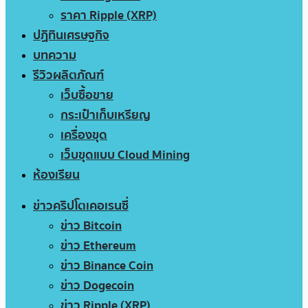
ราคา Ripple (XRP)
ปฏิทินเศรษฐกิจ
บทความ
รีวิวผลิตภัณฑ์
เว็บซื้อขาย
กระเป๋าเก็บเหรียญ
เครื่องขุด
เว็บขุดแบบ Cloud Mining
ห้องเรียน
ข่าวคริปโตเคอเรนซี่
ข่าว Bitcoin
ข่าว Ethereum
ข่าว Binance Coin
ข่าว Dogecoin
ข่าว Ripple (XRP)