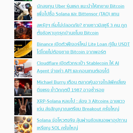
นักลงทุน Uber รุ่นแรก แนะนำให้เทขาย Bitcoin
เพื่อไปซื้อ Solana และ Bittensor (TAO) แทน
สหรัฐฯ เริ่มไม่ปลอดภัย? ชายชาวมิสซูรี 3 คน ถูก
ตั้งข้อหาบุกรุกบ้านขโมย Bitcoin
Binance เปิดตัวฟีเจอร์ใหม่ Lite Loan กู้ยืม USDT
ได้โดยไม่ต้องขาย Bitcoin จากพอร์ต
Cloudflare เปิดตัวกระเป๋า Stablecoin ให้ AI
Agent จ่ายค่า API และคอนเทนต์เองได้
Michael Burry เตือน ตลาดหุ้นอาจใกล้พีคเสี่ยง
ดิ่งแรง ย้ำวิกฤตปี 1987 อาจซ้ำรอย
XRP-Solana หลบไป : ส่อง 3 Altcoins ฉายแวว
เด่น ส่งสัญญาณเตรียม Breakout ครั้งใหญ่
Solana จ่อโหวตจริง ลุ้นผ่านข้อเสนอเผาอุปทาน
เหรียญ SOL ครั้งใหญ่