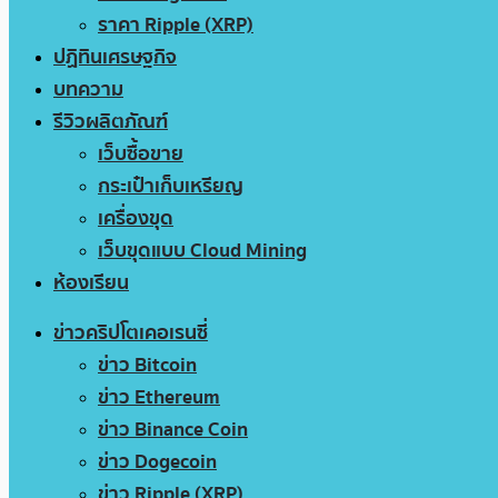
ราคา Ripple (XRP)
ปฏิทินเศรษฐกิจ
บทความ
รีวิวผลิตภัณฑ์
เว็บซื้อขาย
กระเป๋าเก็บเหรียญ
เครื่องขุด
เว็บขุดแบบ Cloud Mining
ห้องเรียน
ข่าวคริปโตเคอเรนซี่
ข่าว Bitcoin
ข่าว Ethereum
ข่าว Binance Coin
ข่าว Dogecoin
ข่าว Ripple (XRP)