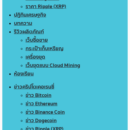
ราคา Ripple (XRP)
ปฏิทินเศรษฐกิจ
บทความ
รีวิวผลิตภัณฑ์
เว็บซื้อขาย
กระเป๋าเก็บเหรียญ
เครื่องขุด
เว็บขุดแบบ Cloud Mining
ห้องเรียน
ข่าวคริปโตเคอเรนซี่
ข่าว Bitcoin
ข่าว Ethereum
ข่าว Binance Coin
ข่าว Dogecoin
ข่าว Ripple (XRP)