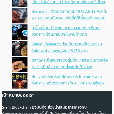
เดียว 6.6 ล้านบาท ไม่สนวิกฤตศรัทธาคริปโทฯ
Bernstein เตือนหากกฎหมาย CLARITY Act ไม่
ผ่าน อาจกดดันราคาคริปโตให้ดิ่งลงอีกระลอก
ทั่วโลกช็อก Telegram หายจาก App Store
ชั่วคราว ก่อนกลับมาใช้งานได้ปกติ
Galaxy Research ประเมินความเสียหายจาก
Coldcard อาจพุ่งสูงถึง $130 ล้าน
ตลาดคริปโตซบเซา วอลุ่มซื้อขายรายวันดิ่งเหลือ
$1.5 หมื่นล้าน ต่ำสุดตั้งแต่ต้นปี 2026
Boltz ประกาศระงับให้บริการ Bitcoin Swap
ชั่วคราว หลังตัวเลขการใช้ AI แฮ็กระบบพุ่งสูง
เป้าหมายของเรา
Siam Blockchain มุ่งมั่นที่จะช่วยนำเสนอสารเกี่ยวกับ
Cryptocurrency และเทคโนโลยีบล็อกเชนเพื่อคนไทย ในภาษาไทย เรา