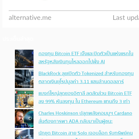
ประเด็นล่าสุด
กองทุน Bitcoin ETF เจ๊งและปิดตัวเป็นแห่งแรกใน
สหรัฐหลังเงินทุนไหลออกไปฝั่ง AI
BlackRock ลุยเปิดตัว Tokenized สำหรับกองทุน
ตลาดเงินยุโรปมูลค่า 3.11 แสนล้านดอลลาร์
แบงก์ใหญ่สุดของอิตาลี ลดสัดส่วน Bitcoin ETF
ลง 99% หันลงทุน ใน Ethereum แทนถึง 3 เท่า
Charles Hoskinson ปลุกพลังคอมมูฯ Cardano
ลั่นต้องการพา ADA กลับมาเป็นผู้ชนะ
นักขุด Bitcoin สาย Solo เจอบล็อก รับทรัพย์คน