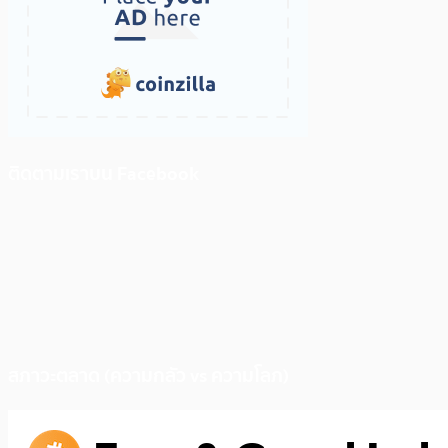
ติดตามเราบน Facebook
สภาวะตลาด (ความกลัว vs ความโลภ)