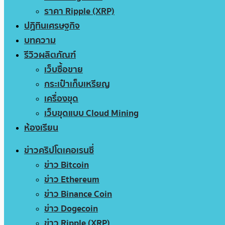
ราคา Ripple (XRP)
ปฏิทินเศรษฐกิจ
บทความ
รีวิวผลิตภัณฑ์
เว็บซื้อขาย
กระเป๋าเก็บเหรียญ
เครื่องขุด
เว็บขุดแบบ Cloud Mining
ห้องเรียน
ข่าวคริปโตเคอเรนซี่
ข่าว Bitcoin
ข่าว Ethereum
ข่าว Binance Coin
ข่าว Dogecoin
ข่าว Ripple (XRP)