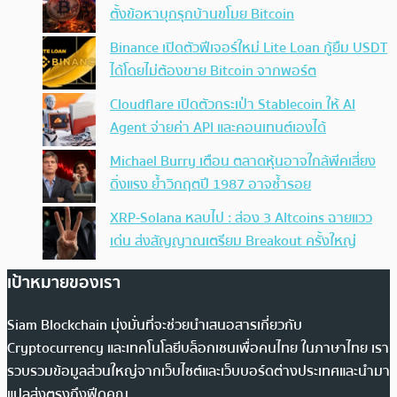
ตั้งข้อหาบุกรุกบ้านขโมย Bitcoin
Binance เปิดตัวฟีเจอร์ใหม่ Lite Loan กู้ยืม USDT
ได้โดยไม่ต้องขาย Bitcoin จากพอร์ต
Cloudflare เปิดตัวกระเป๋า Stablecoin ให้ AI
Agent จ่ายค่า API และคอนเทนต์เองได้
Michael Burry เตือน ตลาดหุ้นอาจใกล้พีคเสี่ยง
ดิ่งแรง ย้ำวิกฤตปี 1987 อาจซ้ำรอย
XRP-Solana หลบไป : ส่อง 3 Altcoins ฉายแวว
เด่น ส่งสัญญาณเตรียม Breakout ครั้งใหญ่
เป้าหมายของเรา
Siam Blockchain มุ่งมั่นที่จะช่วยนำเสนอสารเกี่ยวกับ
Cryptocurrency และเทคโนโลยีบล็อกเชนเพื่อคนไทย ในภาษาไทย เรา
รวบรวมข้อมูลส่วนใหญ่จากเว็บไซต์และเว็บบอร์ดต่างประเทศและนำมา
แปลส่งตรงถึงฟีดคุณ