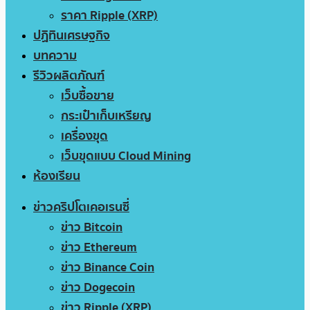
ราคา Ripple (XRP)
ปฏิทินเศรษฐกิจ
บทความ
รีวิวผลิตภัณฑ์
เว็บซื้อขาย
กระเป๋าเก็บเหรียญ
เครื่องขุด
เว็บขุดแบบ Cloud Mining
ห้องเรียน
ข่าวคริปโตเคอเรนซี่
ข่าว Bitcoin
ข่าว Ethereum
ข่าว Binance Coin
ข่าว Dogecoin
ข่าว Ripple (XRP)