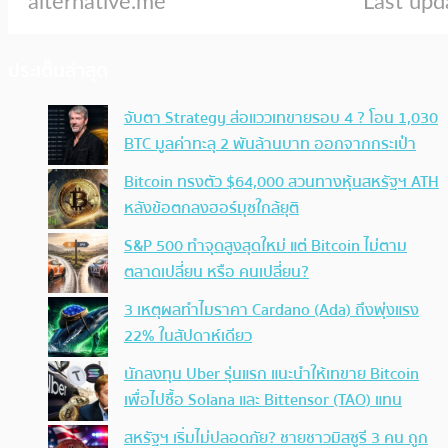
ประเด็นล่าสุด
จับตา Strategy ส่อแววเทขายรอบ 4 ? โอน 1,030
BTC มูลค่าทะลุ 2 พันล้านบาท ออกจากกระเป๋า
Bitcoin ทรงตัว $64,000 สวนทางหุ้นสหรัฐฯ ATH
หลังข้อตกลงฮอร์มุซใกล้ยุติ
S&P 500 ทำจุดสูงสุดใหม่ แต่ Bitcoin ไม่ตาม
ตลาดเปลี่ยน หรือ คนเปลี่ยน?
3 เหตุผลทำไมราคา Cardano (Ada) ถึงพุ่งแรง
22% ในสัปดาห์เดียว
นักลงทุน Uber รุ่นแรก แนะนำให้เทขาย Bitcoin
เพื่อไปซื้อ Solana และ Bittensor (TAO) แทน
สหรัฐฯ เริ่มไม่ปลอดภัย? ชายชาวมิสซูรี 3 คน ถูก