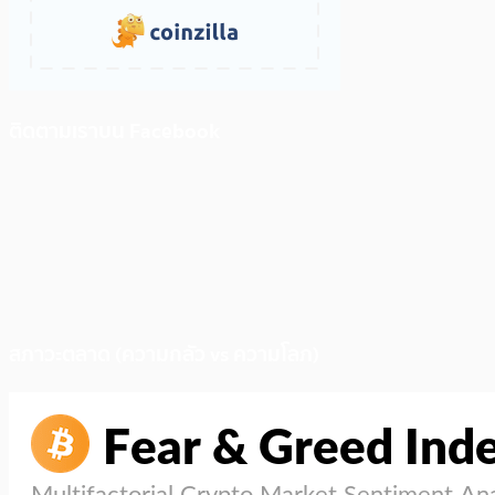
ติดตามเราบน Facebook
สภาวะตลาด (ความกลัว vs ความโลภ)