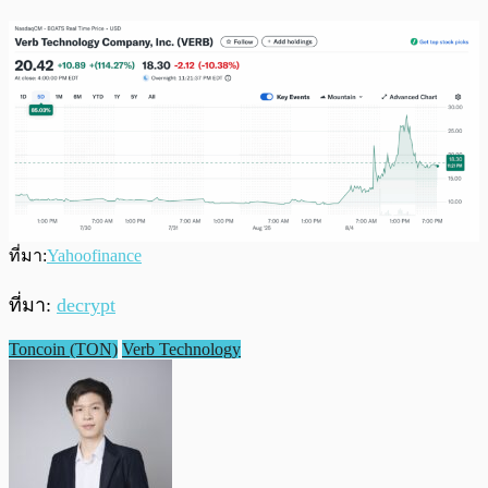
ที่มา:
Yahoofinance
ที่มา:
decrypt
Toncoin (TON)
Verb Technology