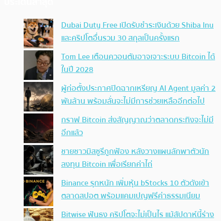
ประเด็นล่าสุด
Dubai Duty Free เปิดรับชำระเงินด้วย Shiba Inu
และคริปโตอื่นรวม 30 สกุลเป็นครั้งแรก
Tom Lee เตือนควอนตัมอาจเจาะระบบ Bitcoin ได้
ในปี 2028
ผู้ก่อตั้งประกาศปิดฉากเหรียญ AI Agent มูลค่า 2
พันล้าน พร้อมลั่นจะไม่มีการช่วยเหลืออีกต่อไป
กราฟ Bitcoin ส่งสัญญาณว่าตลาดกระทิงจะไม่มี
อีกแล้ว
ชายชาวมิสซูรีถูกฟ้อง หลังวางแผนลักพาตัวนัก
ลงทุน Bitcoin เพื่อเรียกค่าไถ่
Binance รุกหนัก เพิ่มหุ้น bStocks 10 ตัวดังเข้า
ตลาดสปอต พร้อมแคมเปญฟรีค่าธรรมเนียม
Bitwise ฟันธง คริปโตจะไม่เป็นไร แม้สัปดาห์นี้ร่าง