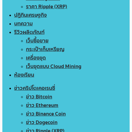
ราคา Ripple (XRP)
ปฏิทินเศรษฐกิจ
บทความ
รีวิวผลิตภัณฑ์
เว็บซื้อขาย
กระเป๋าเก็บเหรียญ
เครื่องขุด
เว็บขุดแบบ Cloud Mining
ห้องเรียน
ข่าวคริปโตเคอเรนซี่
ข่าว Bitcoin
ข่าว Ethereum
ข่าว Binance Coin
ข่าว Dogecoin
ข่าว Ripple (XRP)