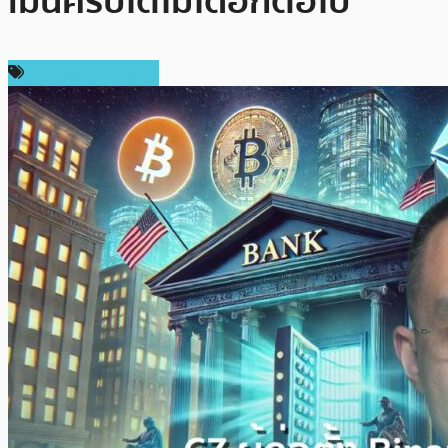
เมินคริปโตไม่ได้อีกต่อไป
ข่าวคริปโตเคอเรนซี่