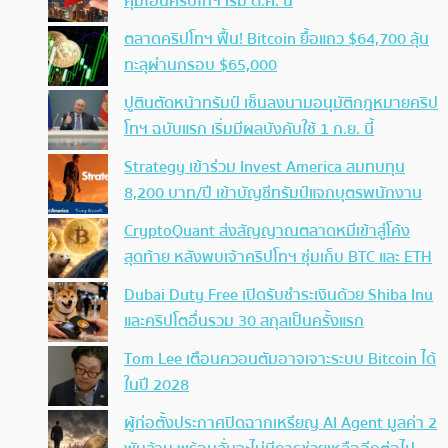
คุมโอนคริปโทฯ เริ่ม ต.ค. นี้
ตลาดคริปโทฯ ฟื้น! Bitcoin ยื้อแถว $64,700 ลุ้น
ทะลุผ่านกรอบ $65,000
ปูตินตัดหน้าทรัมป์ เซ็นลงนามอนุมัติกฎหมายคริป
โทฯ ฉบับแรก เริ่มมีผลบังคับใช้ 1 ก.ย. นี้
Strategy เข้าร่วม Invest America สมทบทุน
8,200 บาท/ปี เข้าบัญชีทรัมป์แจกบุตรพนักงาน
CryptoQuant ส่งสัญญาณตลาดหมีเข้าสู่โค้ง
สุดท้าย หลังพบเจ้าคริปโทฯ ซุ่มเก็บ BTC และ ETH
Dubai Duty Free เปิดรับชำระเงินด้วย Shiba Inu
และคริปโตอื่นรวม 30 สกุลเป็นครั้งแรก
Tom Lee เตือนควอนตัมอาจเจาะระบบ Bitcoin ได้
ในปี 2028
ผู้ก่อตั้งประกาศปิดฉากเหรียญ AI Agent มูลค่า 2