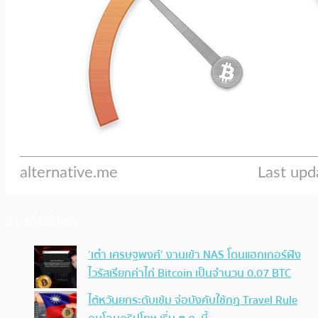
ประเด็นล่าสุด
‘เต๋า เศรษฐพงศ์’ งานเข้า NAS โดนแฮกเกอร์ฝัง
ไวรัสเรียกค่าไถ่ Bitcoin เป็นจำนวน 0.07 BTC
ไต้หวันยกระดับเข้ม จ่อบังคับใช้กฏ Travel Rule