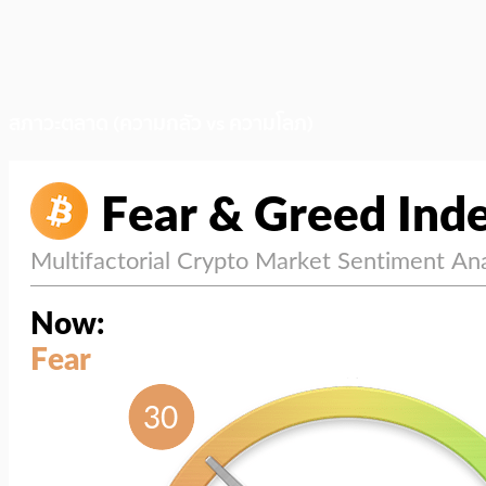
สภาวะตลาด (ความกลัว vs ความโลภ)