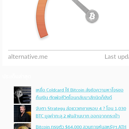
ประเด็นล่าสุด
เหยื่อ Coldcard ใช้ Bitcoin ส่งข้อความหาโจรขอ
คืนเงิน ตัดพ้อชีวิตโอนกลับมาสักนิดก็ยังดี
จับตา Strategy ส่อแววเทขายรอบ 4 ? โอน 1,030
BTC มูลค่าทะลุ 2 พันล้านบาท ออกจากกระเป๋า
Bitcoin ทรงตัว $64,000 สวนทางหุ้นสหรัฐฯ ATH