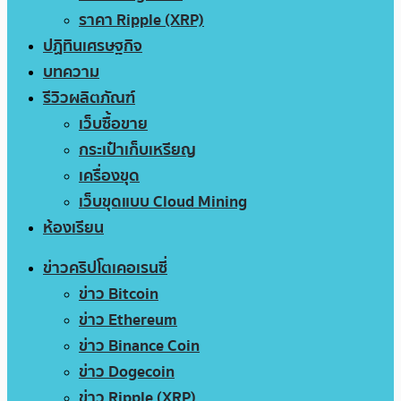
ราคา Ripple (XRP)
ปฏิทินเศรษฐกิจ
บทความ
รีวิวผลิตภัณฑ์
เว็บซื้อขาย
กระเป๋าเก็บเหรียญ
เครื่องขุด
เว็บขุดแบบ Cloud Mining
ห้องเรียน
ข่าวคริปโตเคอเรนซี่
ข่าว Bitcoin
ข่าว Ethereum
ข่าว Binance Coin
ข่าว Dogecoin
ข่าว Ripple (XRP)