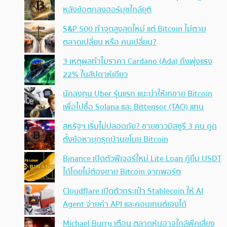
หลังข้อตกลงฮอร์มุซใกล้ยุติ
S&P 500 ทำจุดสูงสุดใหม่ แต่ Bitcoin ไม่ตาม
ตลาดเปลี่ยน หรือ คนเปลี่ยน?
3 เหตุผลทำไมราคา Cardano (Ada) ถึงพุ่งแรง
22% ในสัปดาห์เดียว
นักลงทุน Uber รุ่นแรก แนะนำให้เทขาย Bitcoin
เพื่อไปซื้อ Solana และ Bittensor (TAO) แทน
สหรัฐฯ เริ่มไม่ปลอดภัย? ชายชาวมิสซูรี 3 คน ถูก
ตั้งข้อหาบุกรุกบ้านขโมย Bitcoin
Binance เปิดตัวฟีเจอร์ใหม่ Lite Loan กู้ยืม USDT
ได้โดยไม่ต้องขาย Bitcoin จากพอร์ต
Cloudflare เปิดตัวกระเป๋า Stablecoin ให้ AI
Agent จ่ายค่า API และคอนเทนต์เองได้
Michael Burry เตือน ตลาดหุ้นอาจใกล้พีคเสี่ยง