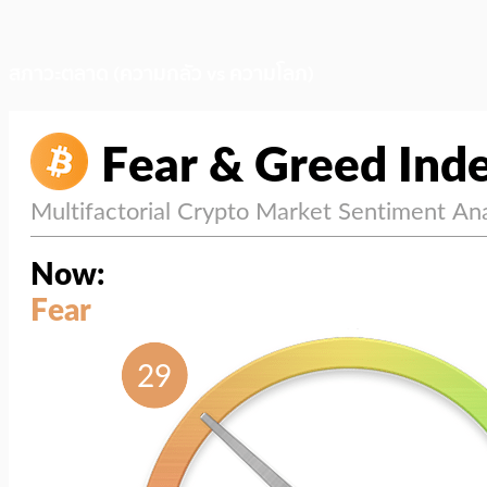
สภาวะตลาด (ความกลัว vs ความโลภ)