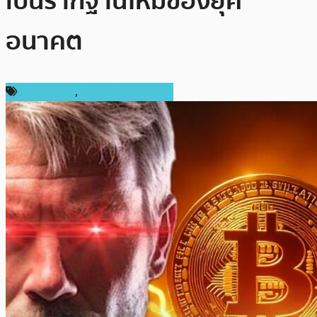
เป็นรากฐานใหม่ของยุค
อนาคต
ข่าว Bitcoin
,
ข่าวคริปโตเคอเรนซี่