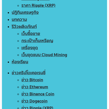
ราคา Ripple (XRP)
ปฏิทินเศรษฐกิจ
บทความ
รีวิวผลิตภัณฑ์
เว็บซื้อขาย
กระเป๋าเก็บเหรียญ
เครื่องขุด
เว็บขุดแบบ Cloud Mining
ห้องเรียน
ข่าวคริปโตเคอเรนซี่
ข่าว Bitcoin
ข่าว Ethereum
ข่าว Binance Coin
ข่าว Dogecoin
ข่าว Ripple (XRP)