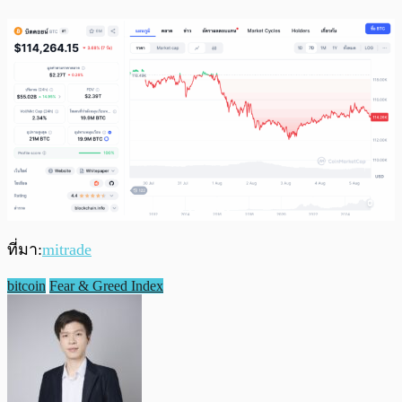
ที่มา:
mitrade
bitcoin
Fear & Greed Index