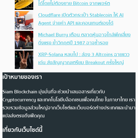
ได้โดยไม่ต้องขาย Bitcoin จากพอร์ต
Cloudflare เปิดตัวกระเป๋า Stablecoin ให้ AI
Agent จ่ายค่า API และคอนเทนต์เองได้
Michael Burry เตือน ตลาดหุ้นอาจใกล้พีคเสี่ยง
ดิ่งแรง ย้ำวิกฤตปี 1987 อาจซ้ำรอย
XRP-Solana หลบไป : ส่อง 3 Altcoins ฉายแวว
เด่น ส่งสัญญาณเตรียม Breakout ครั้งใหญ่
เป้าหมายของเรา
Siam Blockchain มุ่งมั่นที่จะช่วยนำเสนอสารเกี่ยวกับ
Cryptocurrency และเทคโนโลยีบล็อกเชนเพื่อคนไทย ในภาษาไทย เรา
รวบรวมข้อมูลส่วนใหญ่จากเว็บไซต์และเว็บบอร์ดต่างประเทศและนำมา
แปลส่งตรงถึงฟีดคุณ
เกี่ยวกับเว็บไซต์นี้