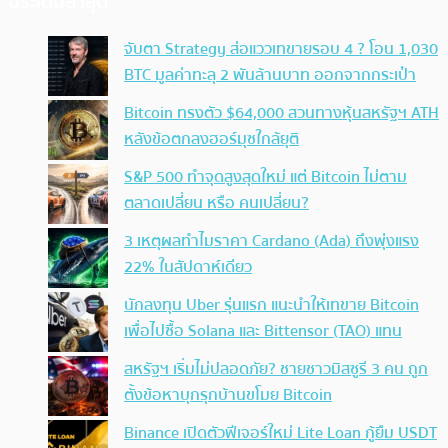
ประเด็นล่าสุด
จับตา Strategy ส่อแววเทขายรอบ 4 ? โอน 1,030
BTC มูลค่าทะลุ 2 พันล้านบาท ออกจากกระเป๋า
Bitcoin ทรงตัว $64,000 สวนทางหุ้นสหรัฐฯ ATH
หลังข้อตกลงฮอร์มุซใกล้ยุติ
S&P 500 ทำจุดสูงสุดใหม่ แต่ Bitcoin ไม่ตาม
ตลาดเปลี่ยน หรือ คนเปลี่ยน?
3 เหตุผลทำไมราคา Cardano (Ada) ถึงพุ่งแรง
22% ในสัปดาห์เดียว
นักลงทุน Uber รุ่นแรก แนะนำให้เทขาย Bitcoin
เพื่อไปซื้อ Solana และ Bittensor (TAO) แทน
สหรัฐฯ เริ่มไม่ปลอดภัย? ชายชาวมิสซูรี 3 คน ถูก
ตั้งข้อหาบุกรุกบ้านขโมย Bitcoin
Binance เปิดตัวฟีเจอร์ใหม่ Lite Loan กู้ยืม USDT