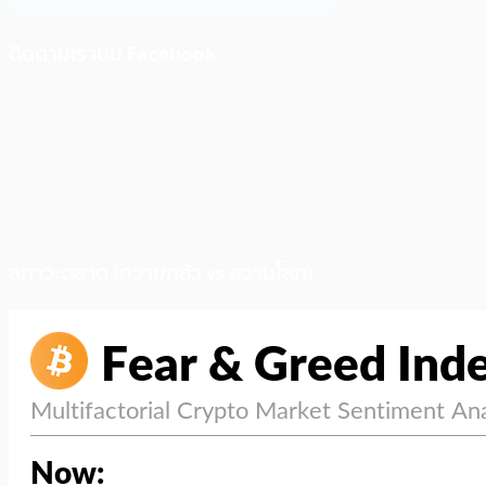
ติดตามเราบน Facebook
สภาวะตลาด (ความกลัว vs ความโลภ)