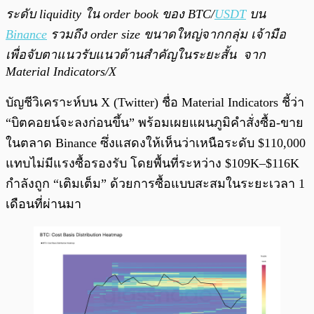
ระดับ liquidity ใน order book ของ BTC/
USDT
บน
Binance
รวมถึง order size ขนาดใหญ่จากกลุ่ม เจ้ามือ
เพื่อจับตาแนวรับแนวต้านสำคัญในระยะสั้น จาก ​​
Material Indicators/X
บัญชีวิเคราะห์บน X (Twitter) ชื่อ Material Indicators ชี้ว่า
“บิตคอยน์จะลงก่อนขึ้น” พร้อมเผยแผนภูมิคำสั่งซื้อ-ขาย
ในตลาด Binance ซึ่งแสดงให้เห็นว่าเหนือระดับ $110,000
แทบไม่มีแรงซื้อรองรับ โดยพื้นที่ระหว่าง $109K–$116K
กำลังถูก “เติมเต็ม” ด้วยการซื้อแบบสะสมในระยะเวลา 1
เดือนที่ผ่านมา