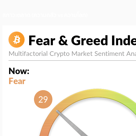
สภาวะตลาด (ความกลัว vs ความโลภ)