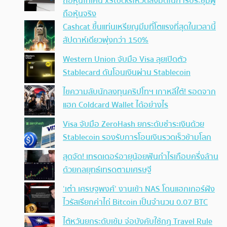
ถือหุ้นโทเคน xStocksโหวตลงมติในการประชุมผู้
ถือหุ้นจริง
Cashcat ขึ้นแท่นเหรียญมีมที่โตแรงที่สุดในเวลานี้
สัปดาห์เดียวพุ่งกว่า 150%
Western Union จับมือ Visa ลุยเปิดตัว
Stablecard ดันโอนเงินผ่าน Stablecoin
ไขความลับนักลงทุนคริปโทฯ เกาหลีใต้! รอดจาก
แฮก Coldcard Wallet ได้อย่างไร
Visa จับมือ ZeroHash ยกระดับชำระเงินด้วย
Stablecoin รองรับการโอนเงินรวดเร็วข้ามโลก
สุดจัด! เทรดเดอร์อายุน้อยฟันกำไรเกือบครึ่งล้าน
ด้วยกลยุทธ์เทรดตามเศรษฐี
‘เต๋า เศรษฐพงศ์’ งานเข้า NAS โดนแฮกเกอร์ฝัง
ไวรัสเรียกค่าไถ่ Bitcoin เป็นจำนวน 0.07 BTC
ไต้หวันยกระดับเข้ม จ่อบังคับใช้กฏ Travel Rule