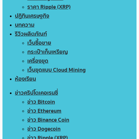
ราคา Ripple (XRP)
ปฏิทินเศรษฐกิจ
บทความ
รีวิวผลิตภัณฑ์
เว็บซื้อขาย
กระเป๋าเก็บเหรียญ
เครื่องขุด
เว็บขุดแบบ Cloud Mining
ห้องเรียน
ข่าวคริปโตเคอเรนซี่
ข่าว Bitcoin
ข่าว Ethereum
ข่าว Binance Coin
ข่าว Dogecoin
ข่าว Ripple (XRP)