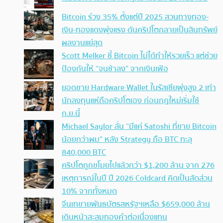
Bitcoin ร่วง 35% ตั้งแต่ปี 2025 สวนทางทอง-
เงิน-ทองแดงพุ่งแรง ดันคริปโตกลายเป็นสินทรัพย์
ผลงานแย่สุด
Scott Melker ชี้ Bitcoin ไม่ได้ทำให้รวยเร็ว แต่ช่วย
ป้องกันให้ “จนช้าลง” จากเงินเฟ้อ
ยอดขาย Hardware Wallet ในรัสเซียพุ่งสูง 2 เท่า
นักลงทุนแห่ถือคริปโตเอง ก่อนกฎใหม่เริ่มใช้
ก.ย.นี้
Michael Saylor ลั่น “มีแค่ Satoshi ที่ขาย Bitcoin
น้อยกว่าผม” หลัง Strategy ถือ BTC ทะลุ
840,000 BTC
คริปโตถูกขโมยไปแล้วกว่า $1,200 ล้าน จาก 276
เหตุการณ์ในปี ปี 2026 Coldcard คิดเป็นสัดส่วน
10% จากทั้งหมด
จีนเทขายพันธบัตรสหรัฐฯเหลือ $659,000 ล้าน
เดินหน้าสะสมทองคำต่อเนื่องแทน