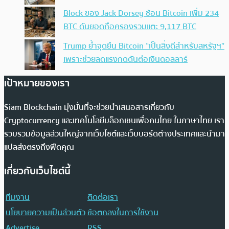
Block ของ Jack Dorsey ช้อน Bitcoin เพิ่ม 234
BTC ดันยอดถือครองรวมแตะ 9,117 BTC
Trump ย้ำจุดยืน Bitcoin “เป็นสิ่งดีสำหรับสหรัฐฯ”
เพราะช่วยลดแรงกดดันต่อเงินดอลลาร์
เป้าหมายของเรา
Siam Blockchain มุ่งมั่นที่จะช่วยนำเสนอสารเกี่ยวกับ
Cryptocurrency และเทคโนโลยีบล็อกเชนเพื่อคนไทย ในภาษาไทย เรา
รวบรวมข้อมูลส่วนใหญ่จากเว็บไซต์และเว็บบอร์ดต่างประเทศและนำมา
แปลส่งตรงถึงฟีดคุณ
เกี่ยวกับเว็บไซต์นี้
ทีมงาน
ติดต่อเรา
นโยบายความเป็นส่วนตัว
ข้อตกลงในการใช้งาน
Advertise
RSS