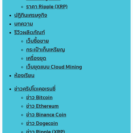
ราคา Ripple (XRP)
ปฏิทินเศรษฐกิจ
บทความ
รีวิวผลิตภัณฑ์
เว็บซื้อขาย
กระเป๋าเก็บเหรียญ
เครื่องขุด
เว็บขุดแบบ Cloud Mining
ห้องเรียน
ข่าวคริปโตเคอเรนซี่
ข่าว Bitcoin
ข่าว Ethereum
ข่าว Binance Coin
ข่าว Dogecoin
ข่าว Ripple (XRP)