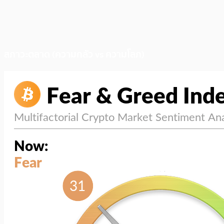
สภาวะตลาด (ความกลัว vs ความโลภ)