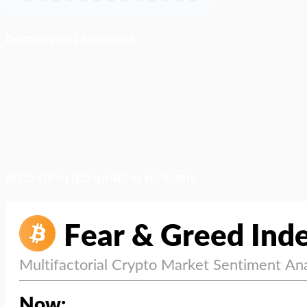
ติดตามเราบน Facebook
สภาวะตลาด (ความกลัว vs ความโลภ)