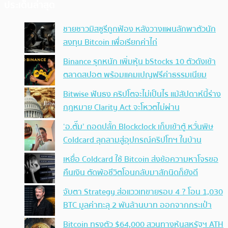
ประเด็นล่าสุด
ชายชาวมิสซูรีถูกฟ้อง หลังวางแผนลักพาตัวนัก
ลงทุน Bitcoin เพื่อเรียกค่าไถ่
Binance รุกหนัก เพิ่มหุ้น bStocks 10 ตัวดังเข้า
ตลาดสปอต พร้อมแคมเปญฟรีค่าธรรมเนียม
Bitwise ฟันธง คริปโตจะไม่เป็นไร แม้สัปดาห์นี้ร่าง
กฎหมาย Clarity Act จะโหวตไม่ผ่าน
‘อ.ตั๊ม’ ถอดปลั้ก Blockclock เก็บเข้าตู้ หวั่นพิษ
Coldcard ลุกลามสู่อุปกรณ์คริปโทฯ ในบ้าน
เหยื่อ Coldcard ใช้ Bitcoin ส่งข้อความหาโจรขอ
คืนเงิน ตัดพ้อชีวิตโอนกลับมาสักนิดก็ยังดี
จับตา Strategy ส่อแววเทขายรอบ 4 ? โอน 1,030
BTC มูลค่าทะลุ 2 พันล้านบาท ออกจากกระเป๋า
Bitcoin ทรงตัว $64,000 สวนทางหุ้นสหรัฐฯ ATH