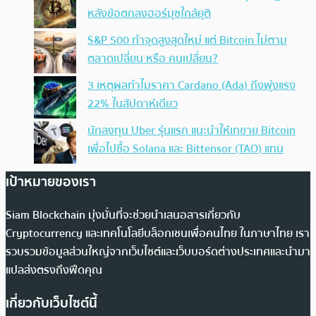
หลังข้อตกลงฮอร์มุซใกล้ยุติ
S&P 500 ทำจุดสูงสุดใหม่ แต่ Bitcoin ไม่ตาม
ตลาดเปลี่ยน หรือ คนเปลี่ยน?
3 เหตุผลทำไมราคา Cardano (Ada) ถึงพุ่งแรง
22% ในสัปดาห์เดียว
นักลงทุน Uber รุ่นแรก แนะนำให้เทขาย Bitcoin
เพื่อไปซื้อ Solana และ Bittensor (TAO) แทน
เป้าหมายของเรา
Siam Blockchain มุ่งมั่นที่จะช่วยนำเสนอสารเกี่ยวกับ
Cryptocurrency และเทคโนโลยีบล็อกเชนเพื่อคนไทย ในภาษาไทย เรา
รวบรวมข้อมูลส่วนใหญ่จากเว็บไซต์และเว็บบอร์ดต่างประเทศและนำมา
แปลส่งตรงถึงฟีดคุณ
เกี่ยวกับเว็บไซต์นี้