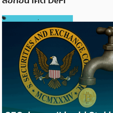
ล็อกอนาคต DeFi
กฎหมายและรัฐบาล
,
ข่าวคริปโตเคอเรนซี่