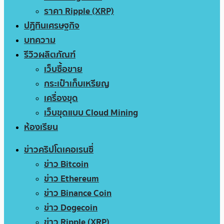
ราคา Ripple (XRP)
ปฏิทินเศรษฐกิจ
บทความ
รีวิวผลิตภัณฑ์
เว็บซื้อขาย
กระเป๋าเก็บเหรียญ
เครื่องขุด
เว็บขุดแบบ Cloud Mining
ห้องเรียน
ข่าวคริปโตเคอเรนซี่
ข่าว Bitcoin
ข่าว Ethereum
ข่าว Binance Coin
ข่าว Dogecoin
ข่าว Ripple (XRP)