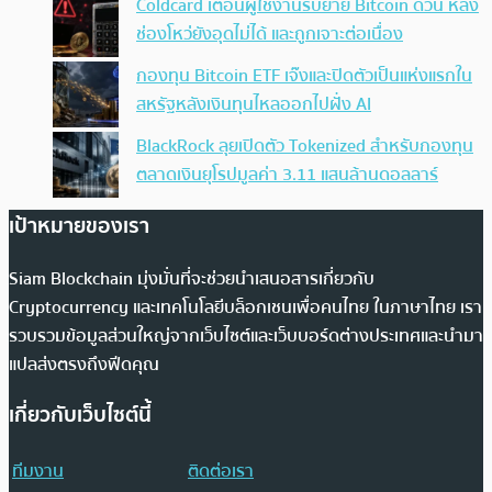
Coldcard เตือนผู้ใช้งานรีบย้าย Bitcoin ด่วน หลัง
ช่องโหว่ยังอุดไม่ได้ และถูกเจาะต่อเนื่อง
กองทุน Bitcoin ETF เจ๊งและปิดตัวเป็นแห่งแรกใน
สหรัฐหลังเงินทุนไหลออกไปฝั่ง AI
BlackRock ลุยเปิดตัว Tokenized สำหรับกองทุน
ตลาดเงินยุโรปมูลค่า 3.11 แสนล้านดอลลาร์
เป้าหมายของเรา
Siam Blockchain มุ่งมั่นที่จะช่วยนำเสนอสารเกี่ยวกับ
Cryptocurrency และเทคโนโลยีบล็อกเชนเพื่อคนไทย ในภาษาไทย เรา
รวบรวมข้อมูลส่วนใหญ่จากเว็บไซต์และเว็บบอร์ดต่างประเทศและนำมา
แปลส่งตรงถึงฟีดคุณ
เกี่ยวกับเว็บไซต์นี้
ทีมงาน
ติดต่อเรา