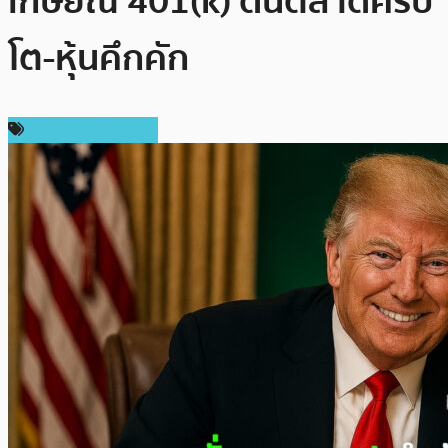
เกษียณ 401(k) ดันตลาดคริป
โต-หุ้นคึกคัก
กฎหมายและรัฐบาล