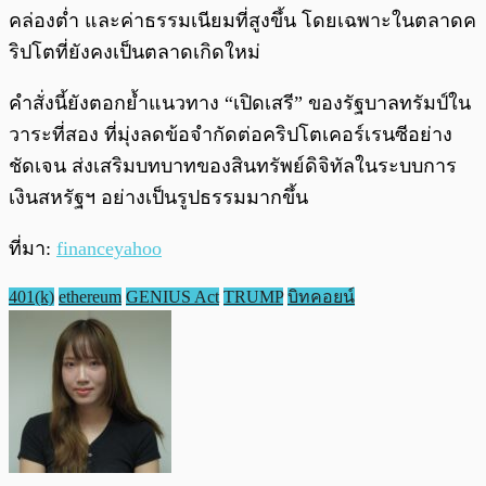
คล่องต่ำ และค่าธรรมเนียมที่สูงขึ้น โดยเฉพาะในตลาดค
ริปโตที่ยังคงเป็นตลาดเกิดใหม่
คำสั่งนี้ยังตอกย้ำแนวทาง “เปิดเสรี” ของรัฐบาลทรัมป์ใน
วาระที่สอง ที่มุ่งลดข้อจำกัดต่อคริปโตเคอร์เรนซีอย่าง
ชัดเจน ส่งเสริมบทบาทของสินทรัพย์ดิจิทัลในระบบการ
เงินสหรัฐฯ อย่างเป็นรูปธรรมมากขึ้น
ที่มา:
financeyahoo
401(k)
ethereum
GENIUS Act
TRUMP
บิทคอยน์