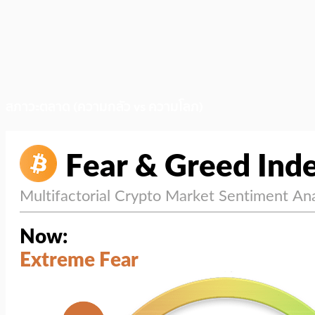
สภาวะตลาด (ความกลัว vs ความโลภ)