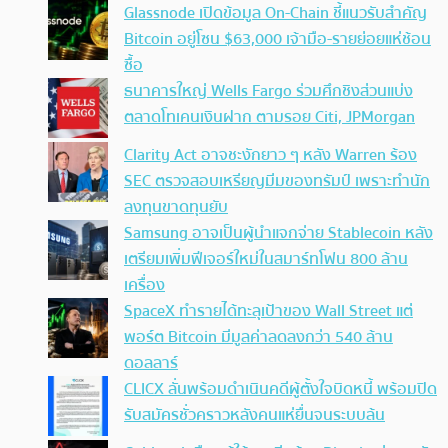
Glassnode เปิดข้อมูล On-Chain ชี้แนวรับสำคัญ
Bitcoin อยู่โซน $63,000 เจ้ามือ-รายย่อยแห่ช้อน
ซื้อ
ธนาคารใหญ่ Wells Fargo ร่วมศึกชิงส่วนแบ่ง
ตลาดโทเคนเงินฝาก ตามรอย Citi, JPMorgan
Clarity Act อาจชะงักยาว ๆ หลัง Warren ร้อง
SEC ตรวจสอบเหรียญมีมของทรัมป์ เพราะทำนัก
ลงทุนขาดทุนยับ
Samsung อาจเป็นผู้นำแจกจ่าย Stablecoin หลัง
เตรียมเพิ่มฟีเจอร์ใหม่ในสมาร์ทโฟน 800 ล้าน
เครื่อง
SpaceX ทำรายได้ทะลุเป้าของ Wall Street แต่
พอร์ต Bitcoin มีมูลค่าลดลงกว่า 540 ล้าน
ดอลลาร์
CLICX ลั่นพร้อมดำเนินคดีผู้ตั้งใจบิดหนี้ พร้อมปิด
รับสมัครชั่วคราวหลังคนแห่ยื่นจนระบบล้น