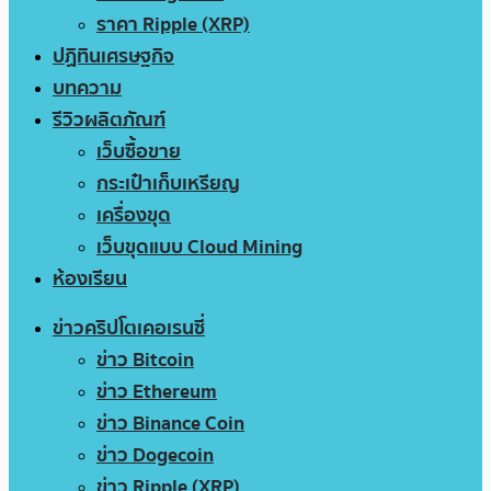
ราคา Ripple (XRP)
ปฏิทินเศรษฐกิจ
บทความ
รีวิวผลิตภัณฑ์
เว็บซื้อขาย
กระเป๋าเก็บเหรียญ
เครื่องขุด
เว็บขุดแบบ Cloud Mining
ห้องเรียน
ข่าวคริปโตเคอเรนซี่
ข่าว Bitcoin
ข่าว Ethereum
ข่าว Binance Coin
ข่าว Dogecoin
ข่าว Ripple (XRP)