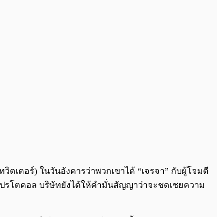
วิตเตอร์) ในวันอังคารว่าพวกเขาได้ “เจรจา” กับผู้โจมตี
องโปรโตคอล บริษัทยังได้ให้คำมั่นสัญญาว่าจะชดเชยความ