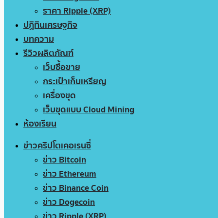
ราคา Ripple (XRP)
ปฏิทินเศรษฐกิจ
บทความ
รีวิวผลิตภัณฑ์
เว็บซื้อขาย
กระเป๋าเก็บเหรียญ
เครื่องขุด
เว็บขุดแบบ Cloud Mining
ห้องเรียน
ข่าวคริปโตเคอเรนซี่
ข่าว Bitcoin
ข่าว Ethereum
ข่าว Binance Coin
ข่าว Dogecoin
ข่าว Ripple (XRP)