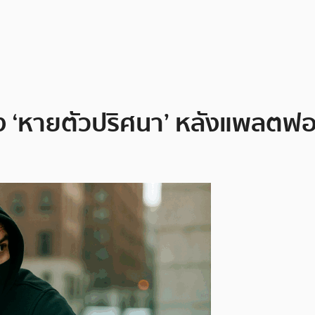
นึ่ง ‘หายตัวปริศนา’ หลังแพลตฟ