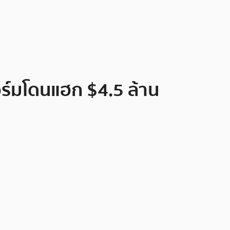
อร์มโดนแฮก $4.5 ล้าน