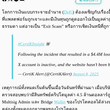
ฟังสรุปข่าว
พร้อมเล่น
โลกการเงินแบบกระจายอำนาจ (
DeFi
) ต้องเผชิญกับเรื่อ
ที่แพลตฟอร์มถูกเจาะและมีเงินทุนถูกดูดออกไปเป็นมูลค่า
ธรรมดา แต่อาจเป็น “Exit Scam” หรือการเชิดเงินหนีที่ถู
#CertiKInsight
🚨
Following the incident that resulted in a $4.4M los
X account is inactive, and the website hasn’t been
— CertiK Alert (@CertiKAlert)
August 8, 2025
เหตุการณ์ทั้งหมดเริ่มต้นขึ้นเมื่อวันจันทร์ที่ผ่านมา เมื
ตรวจสอบพบว่ามีสินทรัพย์คริปโตมูลค่า 4.5 ล้านดอลลาร์
Multisig Admin และ Bridge
Wallet
ของโปรโตคอลได้ล่วงหน้
คล่องทั้งหมดออกจากพูลของโปรโตคอล